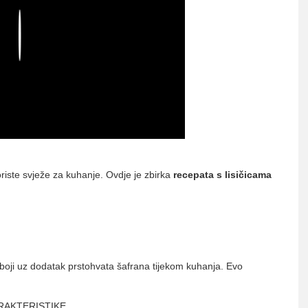
Play
koriste svježe za kuhanje. Ovdje je zbirka
recepata s lisičicama
oj boji uz dodatak prstohvata šafrana tijekom kuhanja. Evo
KARAKTERISTIKE