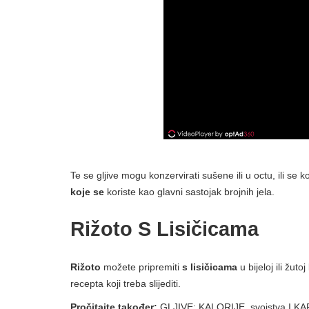
Te se gljive mogu konzervirati sušene ili u octu, ili se 
koje se
koriste kao glavni sastojak brojnih jela.
Rižoto S Lisičicama
Rižoto
možete pripremiti
s lisičicama
u bijeloj ili žut
recepta koji treba slijediti.
Pročitajte također:
GLJIVE: KALORIJE, svojstva I 