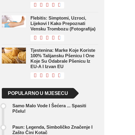
Flebitis: Simptomi, Uzroci,
Lijekovi I Kako Prepoznati
Vensku Trombozu (fotografija)
Tjestenina: Marke Koje Koriste
100% Talijansku Pšenicu I One
Koje Su Odabrale Pšenicu Iz
EU-A I Izvan EU
POPULARNO U MJESECU
Samo Malo Vode I Šećera ... Spasiti
Pčelu!
Paun: Legenda, Simboličko Značenje I
Zašto Čini Kotač