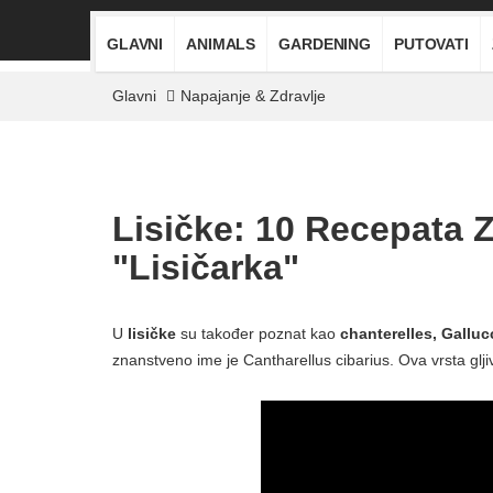
GLAVNI
ANIMALS
GARDENING
PUTOVATI
Glavni
Napajanje & Zdravlje
Lisičke: 10 Recepata 
"lisičarka"
U
lisičke
su također poznat kao
chanterelles, Galluc
znanstveno ime je Cantharellus cibarius. Ova vrsta gljiva