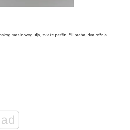
nskog maslinovog ulja, svježe peršin, čili praha, dva režnja
ad