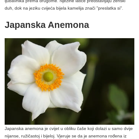
ljubavnika prema drugome. Njezine latice predstavljaju ženski
duh, dok na jeziku cvijeća bijela kamelija znači "preslatka si".
Japanska Anemona
Japanska anemona je cvijet u obliku čaše koji dolazi u samo dvije
nijanse, ružičastoj i bijeloj. Vjeruje se da je anemona rođena iz