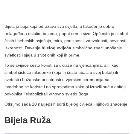
Bijela je boja koja odražava sva svjetla, a također je dobro
prilagođena ostalim bojama, poput crne i sive. Općenito je simbol
čistih i nebeskih osjećaja, mira, poniznosti, zahvalnosti, nevinosti i
iskrenosti. Davanje
bijelog cvijeća
simbolično znači unošenje
svjetlosti i sjaja u život onih koji ih prime.
To se cvijeće često koristi za ukrase na vjenčanjima, ali i kao
simbol čistoće mladenke (koja ih često ubaci u svoj buket) ili
svetosti i božanske prisutnosti u vjerskim ceremonijama.
Istodobno se koriste i na sprovodima kako bi izrazili sućut obitelji
pokojnika i simbolizirali vrhovno svjetlo Boga.
Otkrijmo sada 20 najljepših sorti bijelog cvijeća i njihovo značenje.
Bijela Ruža