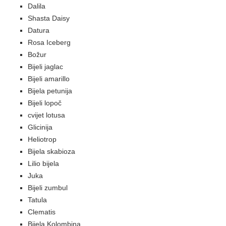
Dalila
Shasta Daisy
Datura
Rosa Iceberg
Božur
Bijeli jaglac
Bijeli amarillo
Bijela petunija
Bijeli lopoč
cvijet lotusa
Glicinija
Heliotrop
Bijela skabioza
Lilio bijela
Juka
Bijeli zumbul
Tatula
Clematis
Bijela Kolombina