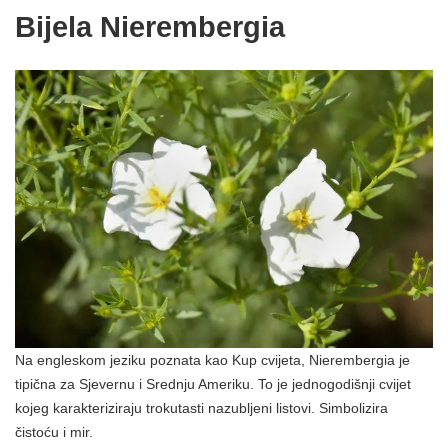
Bijela Nierembergia
Na engleskom jeziku poznata kao Kup cvijeta, Nierembergia je
tipična za Sjevernu i Srednju Ameriku. To je jednogodišnji cvijet
kojeg karakteriziraju trokutasti nazubljeni listovi. Simbolizira
čistoću i mir.