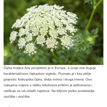
Čipka kraljice Ane porijeklom je iz Europe, a svoje ime duguje
karakterističnom čipkastom izgledu. Poznato je i kao ptičje
gnijezdo, biskupska čipka, divlja mrkva i druga imena. Ova
nakupina cvijeća u obliku kišobrana prilično je jedinstvena i
razlikuje se od ostalih cvjetova. Na biljnom jeziku predstavlja
utočište i utočište.