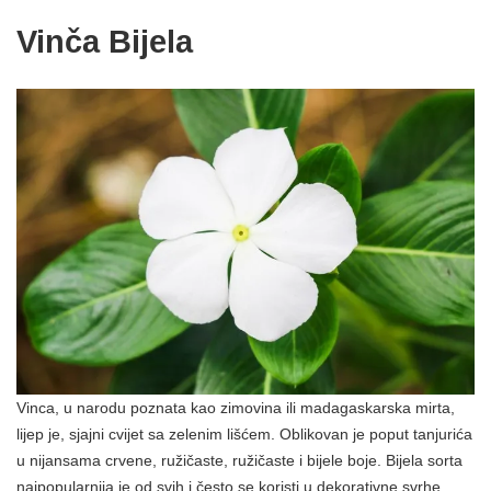
Vinča Bijela
Vinca, u narodu poznata kao zimovina ili madagaskarska mirta,
lijep je, sjajni cvijet sa zelenim lišćem. Oblikovan je poput tanjurića
u nijansama crvene, ružičaste, ružičaste i bijele boje. Bijela sorta
najpopularnija je od svih i često se koristi u dekorativne svrhe.