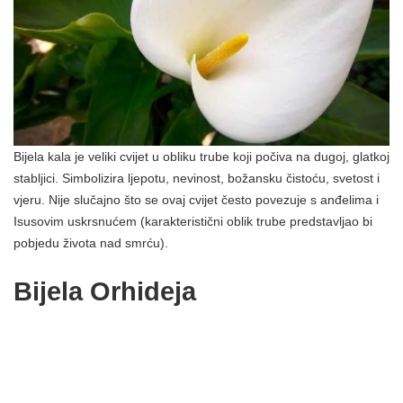
Bijela kala je veliki cvijet u obliku trube koji počiva na dugoj, glatkoj
stabljici. Simbolizira ljepotu, nevinost, božansku čistoću, svetost i
vjeru. Nije slučajno što se ovaj cvijet često povezuje s anđelima i
Isusovim uskrsnućem (karakteristični oblik trube predstavljao bi
pobjedu života nad smrću).
Bijela Orhideja