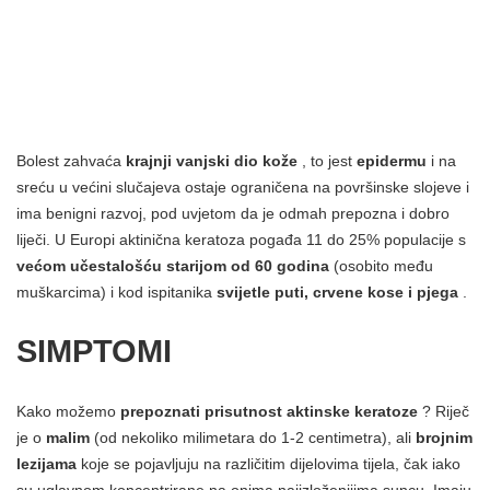
Bolest zahvaća
krajnji vanjski dio kože
, to jest
epidermu
i na
sreću u većini slučajeva ostaje ograničena na površinske slojeve i
ima benigni razvoj, pod uvjetom da je odmah prepozna i dobro
liječi. U Europi aktinična keratoza pogađa 11 do 25% populacije s
većom učestalošću starijom od 60 godina
(osobito među
muškarcima) i kod ispitanika
svijetle puti, crvene kose i pjega
.
SIMPTOMI
Kako možemo
prepoznati prisutnost aktinske keratoze
? Riječ
je o
malim
(od nekoliko milimetara do 1-2 centimetra), ali
brojnim
lezijama
koje se pojavljuju na različitim dijelovima tijela, čak iako
su uglavnom koncentrirane na onima najizloženijima suncu. Imaju