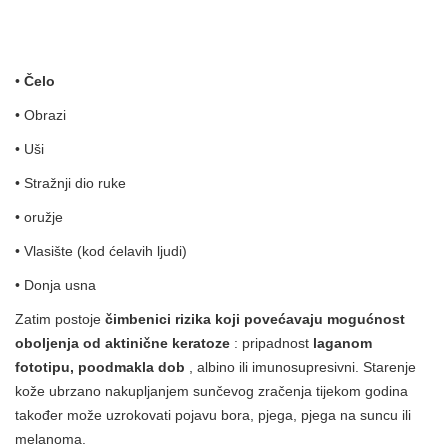
•
Čelo
• Obrazi
• Uši
• Stražnji dio ruke
• oružje
• Vlasište (kod ćelavih ljudi)
• Donja usna
Zatim postoje
čimbenici rizika koji povećavaju mogućnost
oboljenja od aktinične keratoze
: pripadnost
laganom
fototipu, poodmakla dob
, albino ili imunosupresivni. Starenje
kože ubrzano nakupljanjem sunčevog zračenja tijekom godina
također može uzrokovati pojavu bora, pjega, pjega na suncu ili
melanoma.