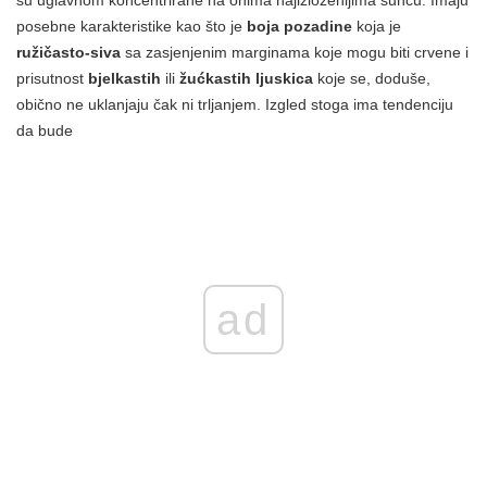
posebne karakteristike kao što je
boja pozadine
koja je
ružičasto-siva
sa zasjenjenim marginama koje mogu biti crvene i
prisutnost
bjelkastih
ili
žućkastih
ljuskica
koje se, doduše,
obično ne uklanjaju čak ni trljanjem. Izgled stoga ima tendenciju
da bude
ad