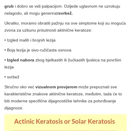
grub
i dobro se vidi palpacijom. Ozljede uglavnom ne uzrokuju
nelagodu, ali mogu generirati
svrbež.
Ukratko, moramo obratiti pažnju na ove simptome koji su moguća
zvona za uzbunu prisutnosti aktinične keratoze:
• Izgled malih i brojnih lezija
• Boja lezija je sivo-ružičasta osnova
•
Izgled nabora
zbog bjelkastih ili žućkastih ljuskica na površini
lezija
• svrbež
Stručno oko već
vizualnom provjerom
može prepoznati sve
karakteristične znakove aktinične keratoze, međutim, tada će to
biti moderne specifične dijagnostičke tehnike za potvrđivanje
dijagnoze.