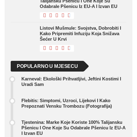
Talijansku Pšenicu I One Koje Su
Odabrale Pšenicu Iz EU-A I Izvan EU
Listovi Mušmule: Svojstva, Dobrobiti I
Kako Pripremiti Infuziju Koja Snižava
Šećer U Krvi
POPULARNO U MJESECU
Karneval: Ekološki Prihvatljivi, Jeftini Kostimi I
Uradi Sam
Flebitis: Simptomi, Uzroci, Lijekovi I Kako
Prepoznati Vensku Trombozu (fotografija)
Tjestenina: Marke Koje Koriste 100% Talijansku
Pšenicu I One Koje Su Odabrale Pšenicu Iz EU-A
I Izvan EU