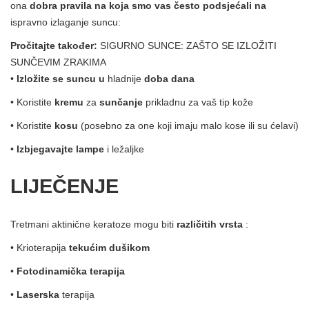
ona
dobra pravila na koja smo vas često podsjećali na
ispravno izlaganje suncu:
Pročitajte također:
SIGURNO SUNCE: ZAŠTO SE IZLOŽITI
SUNČEVIM ZRAKIMA
•
Izložite se suncu u
hladnije
doba dana
• Koristite
kremu
za
sunčanje
prikladnu za vaš tip kože
• Koristite
kosu
(posebno za one koji imaju malo kose ili su ćelavi)
•
Izbjegavajte lampe
i ležaljke
LIJEČENJE
Tretmani aktinične keratoze mogu biti
različitih vrsta
:
• Krioterapija
tekućim dušikom
•
Fotodinamička terapija
•
Laserska
terapija