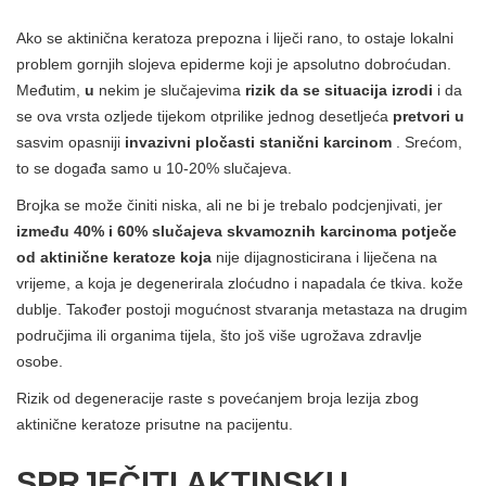
Ako se aktinična keratoza prepozna i liječi rano, to ostaje lokalni
problem gornjih slojeva epiderme koji je apsolutno dobroćudan.
Međutim,
u
nekim je slučajevima
rizik da se situacija izrodi
i da
se ova vrsta ozljede tijekom otprilike jednog desetljeća
pretvori u
sasvim opasniji
invazivni pločasti stanični karcinom
. Srećom,
to se događa samo u 10-20% slučajeva.
Brojka se može činiti niska, ali ne bi je trebalo podcjenjivati, jer
između 40% i 60% slučajeva skvamoznih karcinoma potječe
od aktinične keratoze koja
nije dijagnosticirana i liječena na
vrijeme, a koja je degenerirala zloćudno i napadala će tkiva. kože
dublje. Također postoji mogućnost stvaranja metastaza na drugim
područjima ili organima tijela, što još više ugrožava zdravlje
osobe.
Rizik od degeneracije raste s povećanjem broja lezija zbog
aktinične keratoze prisutne na pacijentu.
SPRJEČITI AKTINSKU