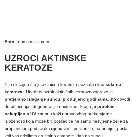
Foto
: epainassist.com
UZROCI AKTINSKE
KERATOZE
Nije slučajno što je aktinična keratoza poznata i kao
solarna
keratoza
. Utvrđeni uzrok aktiničnih keratoza zapravo je
pretjerano izlaganje suncu, produljeno godinama,
što dovodi
do oštećenja i degeneracije epiderme. Stoga
je problem
nakupljanja UV zraka
u koži upravo zbog prekomjerne
izloženosti koja može biti posljedica ne samo nesvjesne želje za
preplanulom pod svaku cijenu već i posljedice, na primjer, posla
koji vas prisiljava da stalno ostanete. dan na suncu.