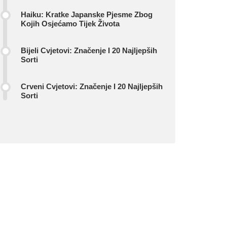
Haiku: Kratke Japanske Pjesme Zbog
Kojih Osjećamo Tijek Života
Bijeli Cvjetovi: Značenje I 20 Najljepših
Sorti
Crveni Cvjetovi: Značenje I 20 Najljepših
Sorti