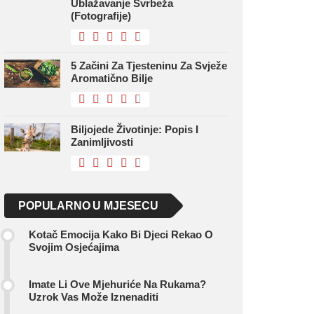
Ublažavanje Svrbeža
(fotografije)
5 Začini Za Tjesteninu Za Svježe
Aromatično Bilje
Biljojede Životinje: Popis I
Zanimljivosti
POPULARNO U MJESECU
Kotač Emocija Kako Bi Djeci Rekao O
Svojim Osjećajima
Imate Li Ove Mjehuriće Na Rukama?
Uzrok Vas Može Iznenaditi