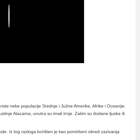
Play
oriste neke populacije Srednje i Južne Amerike, Afrike i Oceanije.
tinje Atacama, unutra su imali trnje. Zatim su dodane ljuske ili
ode. Iz tog razloga korišten je kao pomirbeni obred zazivanja