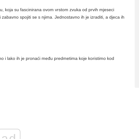
cu, koja su fascinirana ovom vrstom zvuka od prvih mjeseci
 i zabavno spojiti se s njima. Jednostavno ih je izraditi, a djeca ih
o i lako ih je pronaći među predmetima koje koristimo kod
ad