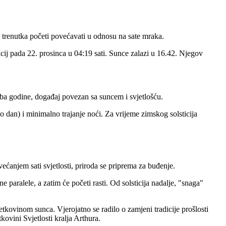
g trenutka početi povećavati u odnosu na sate mraka.
icij pada 22. prosinca u 04:19 sati. Sunce zalazi u 16.42. Njegov
o doba godine, događaj povezan sa suncem i svjetlošću.
 dan) i minimalno trajanje noći. Za vrijeme zimskog solsticija
ćanjem sati svjetlosti, priroda se priprema za buđenje.
e paralele, a zatim će početi rasti. Od solsticija nadalje, "snaga"
kovinom sunca. Vjerojatno se radilo o zamjeni tradicije prošlosti
tkovini Svjetlosti kralja Arthura.