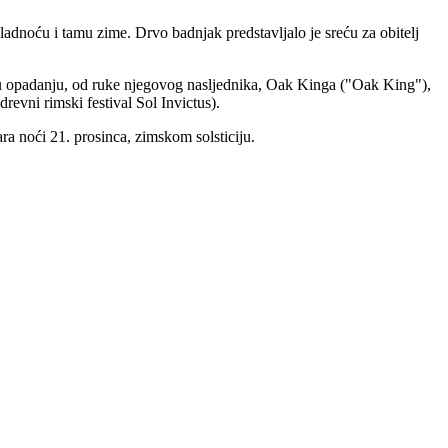
hladnoću i tamu zime. Drvo badnjak predstavljalo je sreću za obitelj
e u opadanju, od ruke njegovog nasljednika, Oak Kinga ("Oak King"),
revni rimski festival Sol Invictus).
a noći 21. prosinca, zimskom solsticiju.