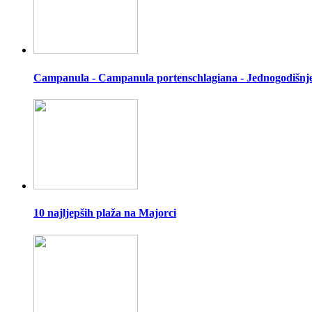
Campanula - Campanula portenschlagiana - Jednogodišnje b
10 najljepših plaža na Majorci