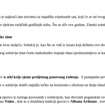
i
 najkraći dan (recimo) sa stajališta svjetlosnih sati, koji će se od ovo
 tijekom različitih godišnjih doba. Što se tiče ove godine, Zimski solst
ke zime
je kroz stoljeća. Solsticij je, kao što se vidi iz izraza koji definira ov
nog solsticija imat ćemo maksimalno trajanje dana (podrazumijeva se kao
već
u sebi krije sjeme proljetnog ponovnog rođenja
. S postupnim pove
 u solsticiju dotiče najnižu točku na horizontu s obzirom na liniju lokaln
a
upravo iz razloga povezanih s solsticijom, kao drevnim poganskim svet
ara
Yuleu
, dok se u druidskoj tradiciji govori o
Albanu Arthanu
, sve