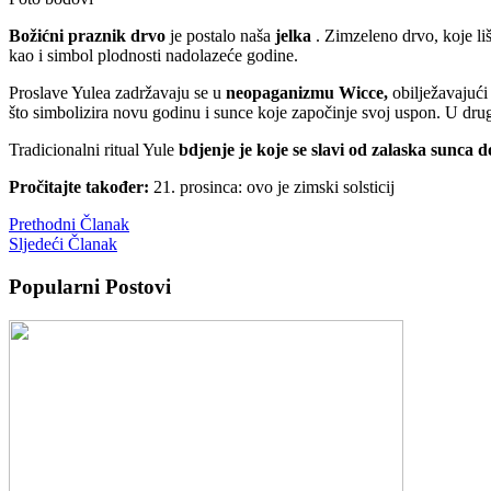
Božićni praznik drvo
je postalo naša
jelka
. Zimzeleno drvo, koje liš
kao i simbol plodnosti nadolazeće godine.
Proslave Yulea zadržavaju se u
neopaganizmu Wicce,
obilježavajući
što simbolizira novu godinu i sunce koje započinje svoj uspon. U drugi
Tradicionalni ritual Yule
bdjenje je koje se slavi od zalaska sunca 
Pročitajte također:
21. prosinca: ovo je zimski solsticij
Prethodni Članak
Sljedeći Članak
Popularni Postovi