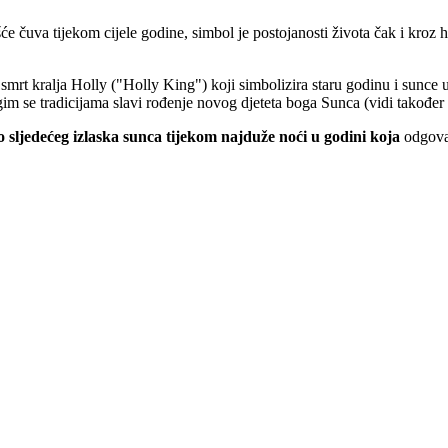
će čuva tijekom cijele godine, simbol je postojanosti života čak i kroz 
 smrt kralja Holly ("Holly King") koji simbolizira staru godinu i sunc
m se tradicijama slavi rođenje novog djeteta boga Sunca (vidi također d
do sljedećeg izlaska sunca tijekom najduže noći u godini koja
odgovar