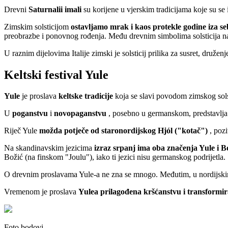
Drevni
Saturnalii imali
su korijene u vjerskim tradicijama koje su se
Zimskim solsticijom
ostavljamo mrak i kaos protekle godine iza se
preobrazbe i ponovnog rođenja. Među drevnim simbolima solsticija 
U raznim dijelovima Italije zimski je solsticij prilika za susret, druženj
Keltski festival Yule
Yule
je proslava
keltske tradicije
koja se slavi povodom zimskog solstic
U
poganstvu
i
novopaganstvu
, posebno u germanskom, predstavlja j
Riječ Yule
možda potječe od staronordijskog Hjól ("kotač")
, pozi
Na skandinavskim jezicima
izraz srpanj ima oba značenja Yule i B
Božić (na finskom "Joulu"), iako ti jezici nisu germanskog podrijetla.
O drevnim proslavama Yule-a ne zna se mnogo. Međutim, u nordijsk
Vremenom je proslava
Yulea prilagođena kršćanstvu i transformi
Foto bodovi