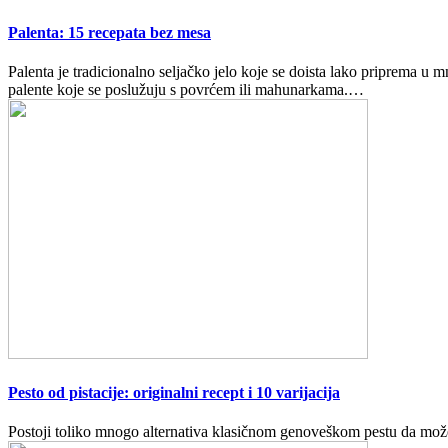
Palenta: 15 recepata bez mesa
Palenta je tradicionalno seljačko jelo koje se doista lako priprema u m
palente koje se poslužuju s povrćem ili mahunarkama.…
Pesto od pistacije: originalni recept i 10 varijacija
Postoji toliko mnogo alternativa klasičnom genoveškom pestu da možemo