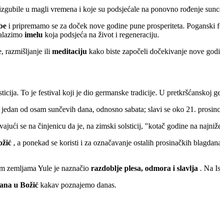
 izgubile u magli vremena i koje su podsjećale na ponovno rođenje sunca 
be
i pripremamo se za doček nove godine pune prosperiteta. Poganski fes
nalazimo
imelu
koja podsjeća na život i regeneraciju.
e, razmišljanje ili
meditaciju
kako biste započeli dočekivanje nove godi
ija. To je festival koji je dio germanske tradicije. U pretkršćanskoj germ
edan od osam sunčevih dana, odnosno sabata; slavi se oko 21. prosinca 
vajući se na činjenicu da je, na zimski solsticij, "kotač godine na najniž
ožić
, a ponekad se koristi i za označavanje ostalih prosinačkih blagda
im zemljama Yule je naznačio
razdoblje plesa, odmora i slavlja
. Na Is
rana u Božić
kakav poznajemo danas.