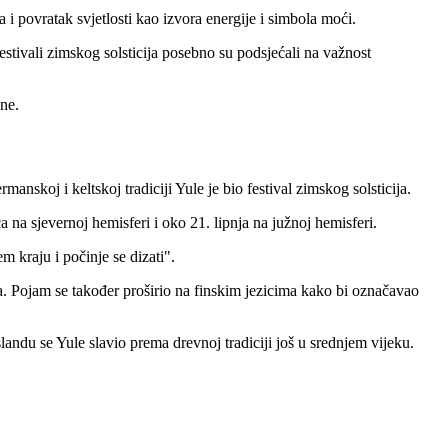
i povratak svjetlosti kao izvora energije i simbola moći.
tivali zimskog solsticija posebno su podsjećali na važnost
ne.
anskoj i keltskoj tradiciji Yule je bio festival zimskog solsticija.
na sjevernoj hemisferi i oko 21. lipnja na južnoj hemisferi.
em kraju i počinje se dizati".
na. Pojam se također proširio na finskim jezicima kako bi označavao
landu se Yule slavio prema drevnoj tradiciji još u srednjem vijeku.