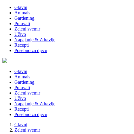
Glavni
Animals
Gardening
Putovati
Zeleni svemir
Uživo
Napajanje & Zdravlje
Recepti
Posebno za djecu
Glavni
Animals
Gardening
Putovati
Zeleni svemir
Uživo
Napajanje & Zdravlje
Recepti
Posebno za djecu
Glavni
Zeleni svemir