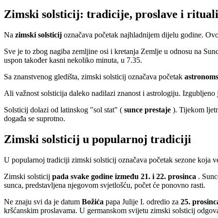
Zimski solsticij: tradicije, proslave i ritual
Na
zimski solsticij
označava početak najhladnijem dijelu godine. Ovo je
Sve je to zbog nagiba zemljine osi i kretanja Zemlje u odnosu na Sunce
uspon također kasni nekoliko minuta, u 7.35.
Sa znanstvenog gledišta, zimski solsticij označava početak
astronoms
Ali važnost solsticija daleko nadilazi znanost i astrologiju. Izgubljeno 
Solsticij dolazi od latinskog "sol stat" (
sunce prestaje
). Tijekom ljet
događa se suprotno.
Zimski solsticij u popularnoj tradiciji
U popularnoj tradiciji zimski solsticij označava početak sezone koja 
Zimski solsticij
pada svake godine između 21. i 22. prosinca
. Sunce
sunca, predstavljena njegovom svjetlošću, počet će ponovno rasti.
Ne znaju svi da je datum
Božića
papa Julije I. odredio za
25. prosinc
kršćanskim proslavama. U germanskom svijetu zimski solsticij odgov