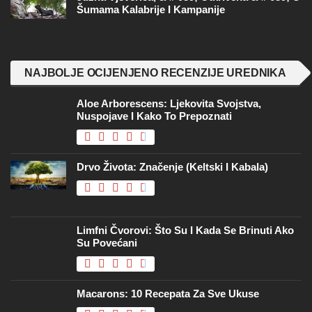
Šumama Kalabrije I Kampanije
NAJBOLJE OCIJENJENO RECENZIJE UREDNIKA
Aloe Arborescens: Ljekovita Svojstva,
Nuspojave I Kako To Prepoznati
Drvo Života: Značenje (keltski I Kabala)
Limfni Čvorovi: Što Su I Kada Se Brinuti Ako
Su Povećani
Macarons: 10 Recepata Za Sve Ukuse