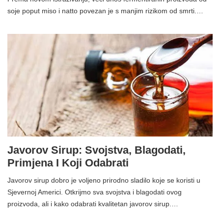
soje poput miso i natto povezan je s manjim rizikom od smrti.…
Javorov Sirup: Svojstva, Blagodati,
Primjena I Koji Odabrati
Javorov sirup dobro je voljeno prirodno sladilo koje se koristi u
Sjevernoj Americi. Otkrijmo sva svojstva i blagodati ovog
proizvoda, ali i kako odabrati kvalitetan javorov sirup.…