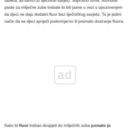
tableta, ali samo uz liječnički savjet). Suprotno tome, fluoridne
paste za mliječne zube trebale bi biti jasne u vezi s upozorenjem
da djeci ne daju dodatni fluor bez liječničkog savjeta. To je jedini
način da se djeci spriječi prekomjerno ili premalo doziranje fluora.
ad
Kako bi
fluor
trebao dospjeti do mliječnih zuba
pomalo je