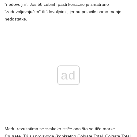
"nedovoljni". Još 58 zubnih pasti konačno je smatrano
"zadovoljavajućim" ili "dovoljnim", jer su prijavile samo manje
nedostatke.
ad
Među rezultatima se svakako ističe ono što se tiče marke
Colgate.
Tri su proizvoda (konkretno Colgate Total, Colgate Total