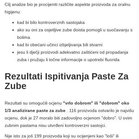
Cilj analize bio je procijeniti različite aspekte proizvoda za oralnu
higijenu:
kad bi bilo kontroverznih sastojaka
ako su oni za osjetljive zube doista pomogli u suočavanju s
bolima
kad bi obećani učinci izbjeljivanja bili stvarni
jesu li dječji proizvodi adekvatno zaštićeni od propadanja
zuba i pružaju li točne informacije o upotrebi fluorida
Rezultati Ispitivanja Paste Za
Zube
Rezultati su omogućili ocjenu
"vrlo dobrom" ili "dobrom" oko
1/3 analizirane paste za zube
. 116 proizvoda ostvarilo je najvišu
ocjenu, dok je 27 moralo biti zadovoljno ocjenom "dobro". U ovim
zubnim pastama nisu utvrđeni kontroverzni sastojci.
Nije isto za još 199 proizvoda koji su ocijenjeni kao "loši" ili