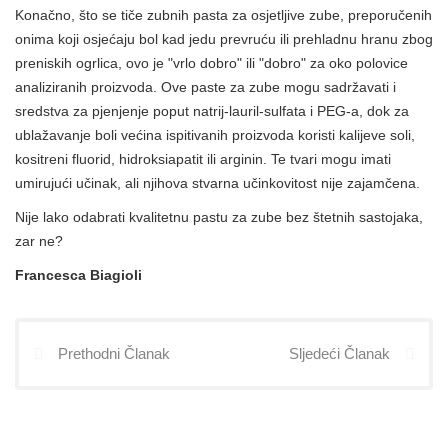
Konačno, što se tiče zubnih pasta za osjetljive zube, preporučenih
onima koji osjećaju bol kad jedu prevruću ili prehladnu hranu zbog
preniskih ogrlica, ovo je "vrlo dobro" ili "dobro" za oko polovice
analiziranih proizvoda. Ove paste za zube mogu sadržavati i
sredstva za pjenjenje poput natrij-lauril-sulfata i PEG-a, dok za
ublažavanje boli većina ispitivanih proizvoda koristi kalijeve soli,
kositreni fluorid, hidroksiapatit ili arginin. Te tvari mogu imati
umirujući učinak, ali njihova stvarna učinkovitost nije zajamčena.
Nije lako odabrati kvalitetnu pastu za zube bez štetnih sastojaka,
zar ne?
Francesca Biagioli
Prethodni Članak
Sljedeći Članak