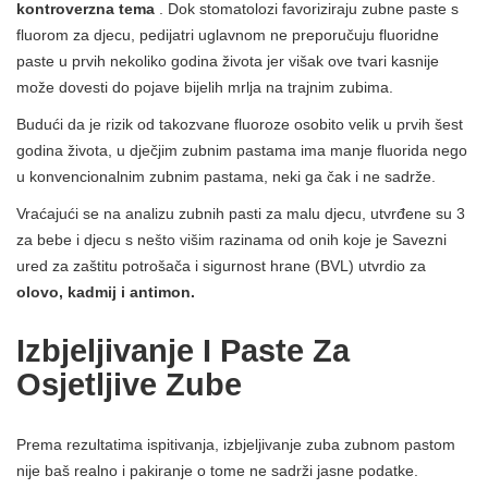
kontroverzna tema
. Dok stomatolozi favoriziraju zubne paste s
fluorom za djecu, pedijatri uglavnom ne preporučuju fluoridne
paste u prvih nekoliko godina života jer višak ove tvari kasnije
može dovesti do pojave bijelih mrlja na trajnim zubima.
Budući da je rizik od takozvane fluoroze osobito velik u prvih šest
godina života, u dječjim zubnim pastama ima manje fluorida nego
u konvencionalnim zubnim pastama, neki ga čak i ne sadrže.
Vraćajući se na analizu zubnih pasti za malu djecu, utvrđene su 3
za bebe i djecu s nešto višim razinama od onih koje je Savezni
ured za zaštitu potrošača i sigurnost hrane (BVL) utvrdio za
olovo, kadmij i antimon.
Izbjeljivanje I Paste Za
Osjetljive Zube
Prema rezultatima ispitivanja, izbjeljivanje zuba zubnom pastom
nije baš realno i pakiranje o tome ne sadrži jasne podatke.