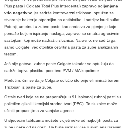
Plus pasta i Colgate Total Plus Interdental) zapravo
ocijenjena
vrlo negativno
jer sadrže kontroverzni triklosan, optužen za
stvaranje bakterija otpornijim na antibiotike, i natrijev lauril sulfat.
Potonji, umetnut u zubne paste kao sredstvo za pjenjenje koje
pomaže boljem ispiranju naslaga, zapravo se smatra agresivnim
sastojkom koji može nadražiti sluznicu. Naravno, ne sadrži ga
samo Colgate, već otprilike četvrtina pasta za zube analiziranih
testom.
Još nije gotovo, zubne paste Colgate također se optužuju da
sadrže topivu plastiku, posebno PVM / MA kopolimer.
Međutim, čini se da je Colgate odlučio što prije eliminirati barem
Triclosan iz paste za zube.
Ostale tvari koje se ne preporučuju u 91 ispitanoj zubnoj pasti su
polietilen glikoli i kemijski srodne tvari (PEG). To sluznice može
učiniti propusnijima za vanjske agense.
U sljedećim tablicama možete vidjeti neke od najboljih pasta za
zube i neke od najgorih. Da biste saznali više o svim analiziranim