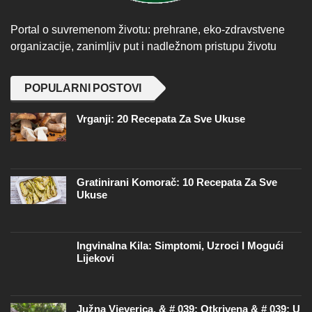
Portal o suvremenom životu: prehrane, eko-zdravstvene
organizacije, zanimljiv put i nadležnom pristupu životu
POPULARNI POSTOVI
Vrganji: 20 Recepata Za Sve Ukuse
Gratinirani Komorač: 10 Recepata Za Sve
Ukuse
Ingvinalna Kila: Simptomi, Uzroci I Mogući
Lijekovi
Južna Vjeverica, & # 039; Otkrivena & # 039; U