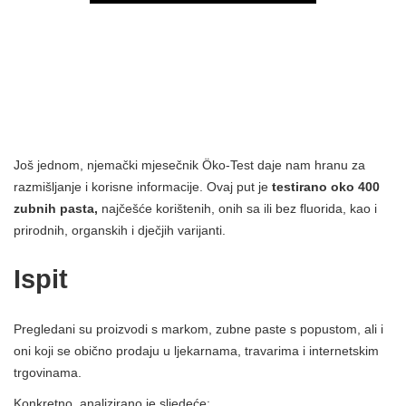
Još jednom, njemački mjesečnik Öko-Test daje nam hranu za
razmišljanje i korisne informacije. Ovaj put je
testirano oko 400
zubnih pasta,
najčešće korištenih, onih sa ili bez fluorida, kao i
prirodnih, organskih i dječjih varijanti.
Ispit
Pregledani su proizvodi s markom, zubne paste s popustom, ali i
oni koji se obično prodaju u ljekarnama, travarima i internetskim
trgovinama.
Konkretno, analizirano je sljedeće: