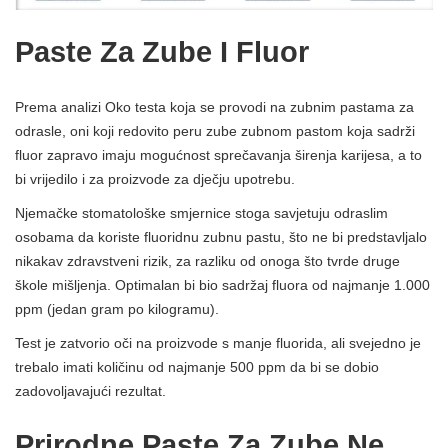
Paste Za Zube I Fluor
Prema analizi Oko testa koja se provodi na zubnim pastama za
odrasle, oni koji redovito peru zube zubnom pastom koja sadrži
fluor zapravo imaju mogućnost sprečavanja širenja karijesa, a to
bi vrijedilo i za proizvode za dječju upotrebu.
Njemačke stomatološke smjernice stoga savjetuju odraslim
osobama da koriste fluoridnu zubnu pastu, što ne bi predstavljalo
nikakav zdravstveni rizik, za razliku od onoga što tvrde druge
škole mišljenja. Optimalan bi bio sadržaj fluora od najmanje 1.000
ppm (jedan gram po kilogramu).
Test je zatvorio oči na proizvode s manje fluorida, ali svejedno je
trebalo imati količinu od najmanje 500 ppm da bi se dobio
zadovoljavajući rezultat.
Prirodne Paste Za Zube Ne