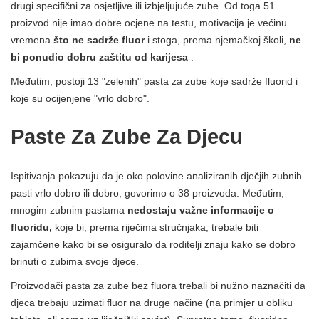
drugi specifični za osjetljive ili izbjeljujuće zube. Od toga 51
proizvod nije imao dobre ocjene na testu, motivacija je većinu
vremena
što ne sadrže fluor
i stoga, prema njemačkoj školi,
ne
bi ponudio dobru zaštitu od karijesa
.
Međutim, postoji 13 "zelenih" pasta za zube koje sadrže fluorid i
koje su ocijenjene "vrlo dobro".
Paste Za Zube Za Djecu
Ispitivanja pokazuju da je oko polovine analiziranih dječjih zubnih
pasti vrlo dobro ili dobro, govorimo o 38 proizvoda. Međutim,
mnogim zubnim pastama
nedostaju
važne informacije o
fluoridu,
koje bi, prema riječima stručnjaka, trebale biti
zajamčene kako bi se osiguralo da roditelji znaju kako se dobro
brinuti o zubima svoje djece.
Proizvođači pasta za zube bez fluora trebali bi nužno naznačiti da
djeca trebaju uzimati fluor na druge načine (na primjer u obliku