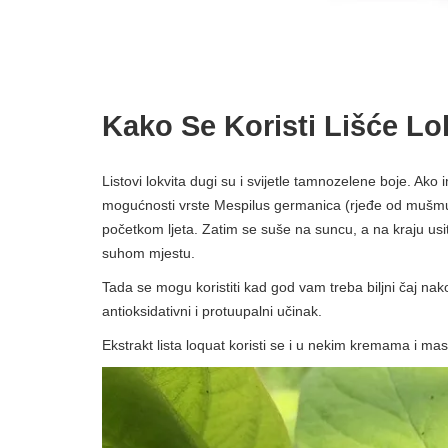
Kako Se Koristi Lišće Lo
Listovi lokvita dugi su i svijetle tamnozelene boje. 
mogućnosti vrste Mespilus germanica (rjeđe od mušmule
početkom ljeta. Zatim se suše na suncu, a na kraju usit
suhom mjestu.
Tada se mogu koristiti kad god vam treba biljni čaj nak
antioksidativni i protuupalni učinak.
Ekstrakt lista loquat koristi se i u nekim kremama i mas