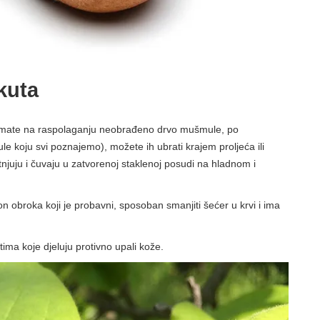
kuta
Ako imate na raspolaganju neobrađeno drvo mušmule, po
 koju svi poznajemo), možete ih ubrati krajem proljeća ili
njuju i čuvaju u zatvorenoj staklenoj posudi na hladnom i
on obroka koji je probavni, sposoban smanjiti šećer u krvi i ima
tima koje djeluju protivno upali kože.