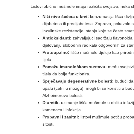
Listovi obične mušmule imaju različita svojstva, neka 
Niži nivo šećera u krvi:
konzumacija lišća divlja
dijabetesa ili predijabetesa. Zapravo, pokazalo se
inzulinske rezistencije, stanja koje se često sma
Antioksidanti:
zahvaljujući sadržaju flavonoida i
djelovanju slobodnih radikala odgovornih za star
Protuupalno:
lišće mušmule djeluje kao prirodn
tijelu.
Pomažu imunološkom sustavu:
među svojstvi
tijela da bolje funkcionira.
Sprječavaju degenerativne bolesti:
budući da o
upalu (čak i u mozgu), mogli bi se koristiti u bud
Alzheimerove bolesti.
Diuretik:
uzimanje lišća mušmule u obliku infuzi
kamenaca i infekcija.
Probavni i zasitni:
listovi mušmule potiču proba
sitosti.