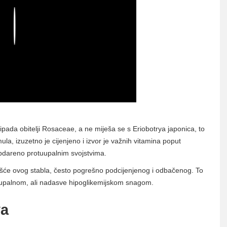
Play
pada obitelji Rosaceae, a ne miješa se s Eriobotrya japonica, to
a, izuzetno je cijenjeno i izvor je važnih vitamina poput
 obdareno protuupalnim svojstvima.
šće ovog stabla, često pogrešno podcijenjenog i odbačenog. To
otuupalnom, ali nadasve hipoglikemijskom snagom.
va