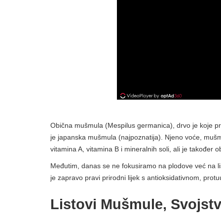
Obična mušmula (Mespilus germanica), drvo je koje pri
je japanska mušmula (najpoznatija). Njeno voće, mušmul
vitamina A, vitamina B i mineralnih soli, ali je također
Međutim, danas se ne fokusiramo na plodove već na li
je zapravo pravi prirodni lijek s antioksidativnom, pr
Listovi Mušmule, Svojst