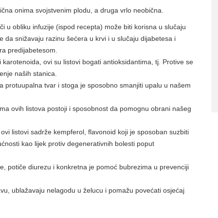
slična onima svojstvenim plodu, a druga vrlo neobična.
či u obliku infuzije (ispod recepta) može biti korisna u slučaju
 da snižavaju razinu šećera u krvi i u slučaju dijabetesa i
tra predijabetesom.
 karotenoida, ovi su listovi bogati antioksidantima, tj. Protive se
enje naših stanica.
a protuupalna tvar i stoga je sposobno smanjiti upalu u našem
ma ovih listova postoji i sposobnost da pomognu obrani našeg
vi listovi sadrže kempferol, flavonoid koji je sposoban suzbiti
ućnosti kao lijek protiv degenerativnih bolesti poput
je, potiče diurezu i konkretna je pomoć bubrezima u prevenciji
vu, ublažavaju nelagodu u želucu i pomažu povećati osjećaj