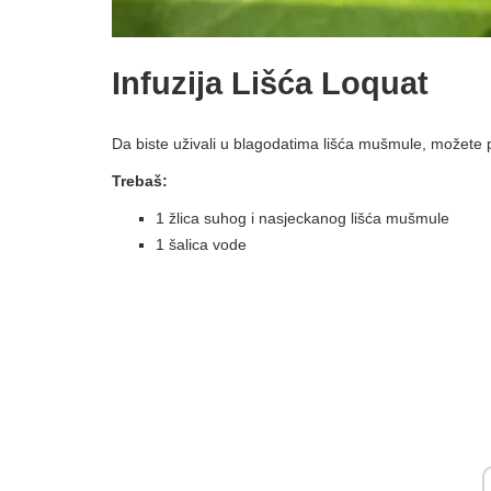
Infuzija Lišća Loquat
Da biste uživali u blagodatima lišća mušmule, možete pr
Trebaš:
1 žlica suhog i nasjeckanog lišća mušmule
1 šalica vode