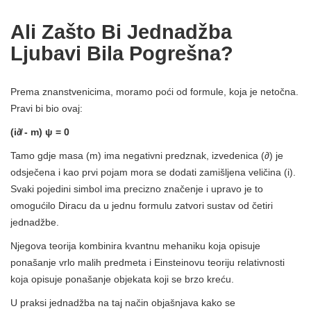
Ali Zašto Bi Jednadžba
Ljubavi Bila Pogrešna?
Prema znanstvenicima, moramo poći od formule, koja je netočna.
Pravi bi bio ovaj:
(i∂̸ - m) ψ = 0
Tamo gdje masa (m) ima negativni predznak, izvedenica (∂) je
odsječena i kao prvi pojam mora se dodati zamišljena veličina (i).
Svaki pojedini simbol ima precizno značenje i upravo je to
omogućilo Diracu da u jednu formulu zatvori sustav od četiri
jednadžbe.
Njegova teorija kombinira kvantnu mehaniku koja opisuje
ponašanje vrlo malih predmeta i Einsteinovu teoriju relativnosti
koja opisuje ponašanje objekata koji se brzo kreću.
U praksi jednadžba na taj način objašnjava kako se