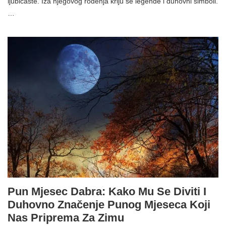
ljubičaste. Iza njegovog rođenja kriju se legende i duhovni simboli.
…
Pun Mjesec Dabra: Kako Mu Se Diviti I
Duhovno Značenje Punog Mjeseca Koji
Nas Priprema Za Zimu