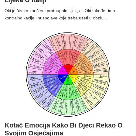
Oki je široko korišteni protuupalni lijek, ali Oki također ima
kontraindikacije i nuspojave koje treba uzeti u obzir.…
Kotač Emocija Kako Bi Djeci Rekao O
Svojim Osjećajima