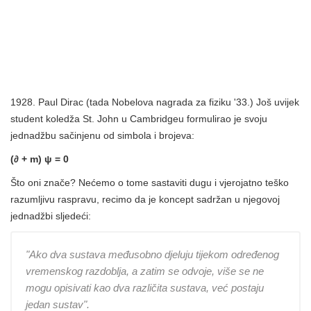
1928. Paul Dirac (tada Nobelova nagrada za fiziku '33.) Još uvijek
student koledža St. John u Cambridgeu formulirao je svoju
jednadžbu sačinjenu od simbola i brojeva:
(∂ + m) ψ = 0
Što oni znače? Nećemo o tome sastaviti dugu i vjerojatno teško
razumljivu raspravu, recimo da je koncept sadržan u njegovoj
jednadžbi sljedeći:
"Ako dva sustava međusobno djeluju tijekom određenog
vremenskog razdoblja, a zatim se odvoje, više se ne
mogu opisivati ​​kao dva različita sustava, već postaju
jedan sustav".