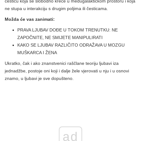
česticu koja se slobodno kreće u međugalaktičkom prostoru i koja
ne stupa u interakciju s drugim poljima ili česticama.
Možda će vas zanimati:
PRAVA LJUBAV DOĐE U TOKOM TRENUTKU: NE
ZAPOČNITE, NE SMIJETE MANIPULIRATI
KAKO SE LJUBAV RAZLIČITO ODRAŽAVA U MOZGU
MUŠKARCA I ŽENA
Ukratko, čak i ako znanstvenici raščlane teoriju ljubavi iza
jednadžbe, postoje oni koji i dalje žele vjerovati u nju i u osnovi
znamo, u ljubavi je sve dopušteno.
ad