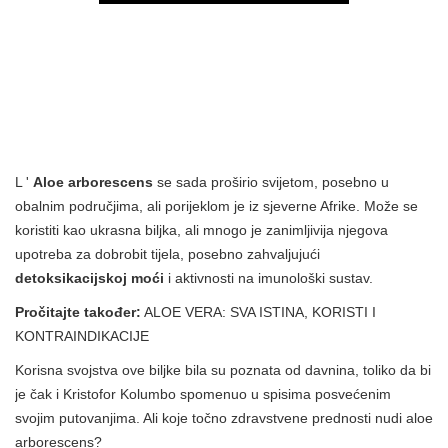
L '
Aloe arborescens
se sada proširio svijetom, posebno u
obalnim područjima, ali porijeklom je iz sjeverne Afrike. Može se
koristiti kao ukrasna biljka, ali mnogo je zanimljivija njegova
upotreba za dobrobit tijela, posebno zahvaljujući
detoksikacijskoj moći
i aktivnosti na imunološki sustav.
Pročitajte također:
ALOE VERA: SVA ISTINA, KORISTI I
KONTRAINDIKACIJE
Korisna svojstva ove biljke bila su poznata od davnina, toliko da bi
je čak i Kristofor Kolumbo spomenuo u spisima posvećenim
svojim putovanjima. Ali koje točno zdravstvene prednosti nudi aloe
arborescens?