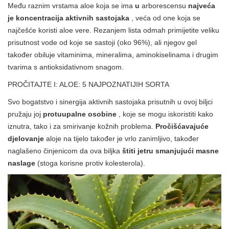
Među raznim vrstama aloe koja se ima
u
arborescensu
najveća
je koncentracija aktivnih sastojaka
, veća od one koja se
najčešće koristi aloe vere. Rezanjem lista odmah primijetite veliku
prisutnost vode od koje se sastoji (oko 96%), ali njegov gel
također obiluje vitaminima, mineralima, aminokiselinama i drugim
tvarima s antioksidativnom snagom.
PROČITAJTE I: ALOE: 5 NAJPOZNATIJIH SORTA
Svo bogatstvo i sinergija aktivnih sastojaka prisutnih u ovoj biljci
pružaju joj
protuupalne osobine
, koje se mogu iskoristiti kako
iznutra, tako i za smirivanje kožnih problema.
Pročišćavajuće
djelovanje
aloje na tijelo također je vrlo zanimljivo, također
naglašeno činjenicom da ova biljka
štiti jetru smanjujući masne
naslage
(stoga korisne protiv kolesterola).