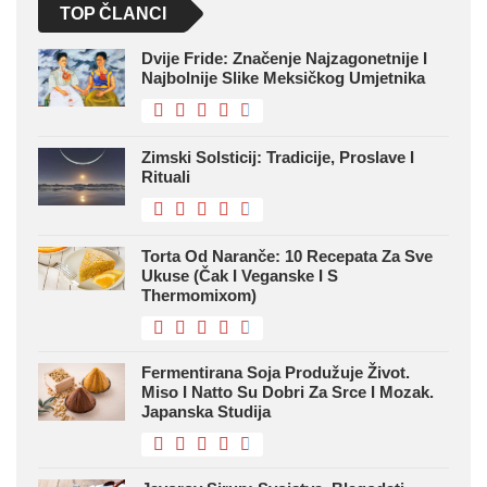
TOP ČLANCI
Dvije Fride: Značenje Najzagonetnije I
Najbolnije Slike Meksičkog Umjetnika
Zimski Solsticij: Tradicije, Proslave I
Rituali
Torta Od Naranče: 10 Recepata Za Sve
Ukuse (čak I Veganske I S
Thermomixom)
Fermentirana Soja Produžuje Život.
Miso I Natto Su Dobri Za Srce I Mozak.
Japanska Studija