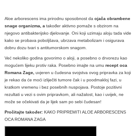
Aloe arborescens ima prirodnu sposobnost da
ojača obrambene
snage organizma, a
također aktivno pomaže s obzirom na
njegovo antibakterijsko djelovanje. Oni koji uzimaju aloju tada vide
kako se probava poboljšava, ubrzava metabolizam i osigurava
dobru dozu tvari s antitumorskom snagom.
Već nekoliko godina govorimo o aloji, a posebno o drvorezu kao
mogućem lijeku protiv raka. Posebno imajte na umu
recept oca
Romana Zage,
uvjeren u čudesna svojstva ovog pripravka za koji
je rekao da će moći izliječiti tumore čak i u poodmakloj fazi, u
kratkom vremenu i bez posebnih nuspojava. Postoje pozitivni
rezultati u vezi s ovim pripravkom, ali nažalost, kao i uvijek, ne
može se očekivati ​​da je lijek sam po sebi čudesan!
Pročitajte također:
KAKO PRIPREMITI ALOE ARBORESCENS
OCA ROMANA ZAGA