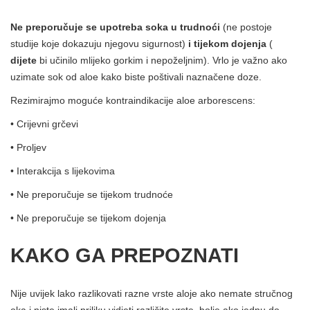
Ne preporučuje se upotreba soka u trudnoći
(ne postoje
studije koje dokazuju njegovu sigurnost)
i tijekom dojenja
(
dijete
bi učinilo mlijeko gorkim i nepoželjnim). Vrlo je važno ako
uzimate sok od aloe kako biste poštivali naznačene doze.
Rezimirajmo moguće kontraindikacije aloe arborescens:
• Crijevni grčevi
• Proljev
• Interakcija s lijekovima
• Ne preporučuje se tijekom trudnoće
• Ne preporučuje se tijekom dojenja
KAKO GA PREPOZNATI
Nije uvijek lako razlikovati razne vrste aloje ako nemate stručnog
oka i niste imali priliku vidjeti različite vrste, bolje ako jednu do