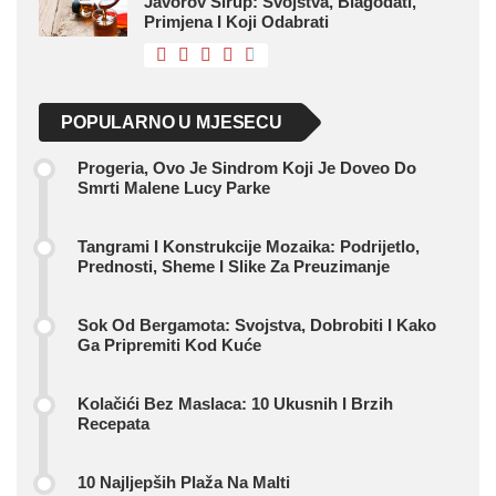
Javorov Sirup: Svojstva, Blagodati,
Primjena I Koji Odabrati
POPULARNO U MJESECU
Progeria, Ovo Je Sindrom Koji Je Doveo Do
Smrti Malene Lucy Parke
Tangrami I Konstrukcije Mozaika: Podrijetlo,
Prednosti, Sheme I Slike Za Preuzimanje
Sok Od Bergamota: Svojstva, Dobrobiti I Kako
Ga Pripremiti Kod Kuće
Kolačići Bez Maslaca: 10 Ukusnih I Brzih
Recepata
10 Najljepših Plaža Na Malti