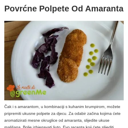
Povrćne Polpete Od Amaranta
Čak i s amarantom, u kombinaciji s kuhanim krumpirom, možete
pripremiti ukusne polpete za djecu. Za odabir začina kojima ćete
aromatizirati mesne okruglice od amaranta, slijedite ukuse
mališana. Bolje izbjegavati ljuto. Evo recepta koji ćete slijediti