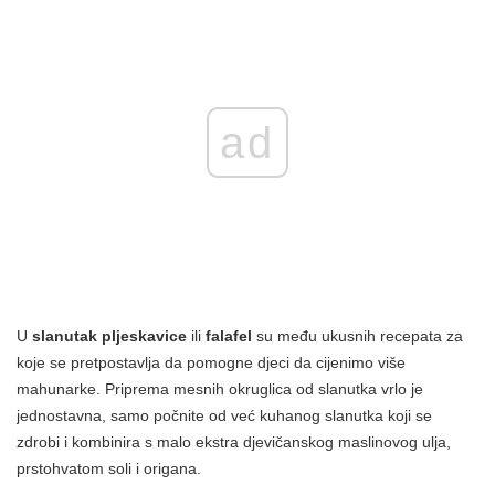
ad
U
slanutak pljeskavice
ili
falafel
su među ukusnih recepata za
koje se pretpostavlja da pomogne djeci da cijenimo više
mahunarke. Priprema mesnih okruglica od slanutka vrlo je
jednostavna, samo počnite od već kuhanog slanutka koji se
zdrobi i kombinira s malo ekstra djevičanskog maslinovog ulja,
prstohvatom soli i origana.