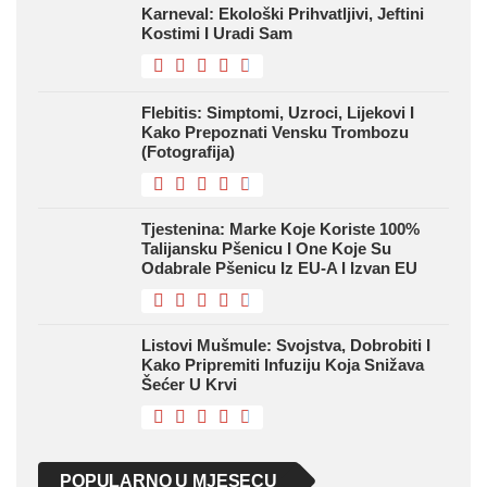
Karneval: Ekološki Prihvatljivi, Jeftini
Kostimi I Uradi Sam
Flebitis: Simptomi, Uzroci, Lijekovi I
Kako Prepoznati Vensku Trombozu
(fotografija)
Tjestenina: Marke Koje Koriste 100%
Talijansku Pšenicu I One Koje Su
Odabrale Pšenicu Iz EU-A I Izvan EU
Listovi Mušmule: Svojstva, Dobrobiti I
Kako Pripremiti Infuziju Koja Snižava
Šećer U Krvi
POPULARNO U MJESECU