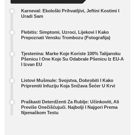
Karneval: Ekološki Prihvatljivi, Jeftini Kostimi I
Uradi Sam
Flebitis: Simptomi, Uzroci, Lijekovi I Kako
Prepoznati Vensku Trombozu (fotografija)
Tjestenina: Marke Koje Koriste 100% Talijansku
Pšenicu I One Koje Su Odabrale Pšenicu Iz EU-A
I Izvan EU
Listovi Mušmule: Svojstva, Dobrobiti I Kako
Pripremiti Infuziju Koja Snižava Šećer U Krvi
Praškasti Deterdženti Za Rublje: Učinkoviti, Ali
Previše Onečišćujući. Najbolji I Najgori Prema
Njemačkom Testu