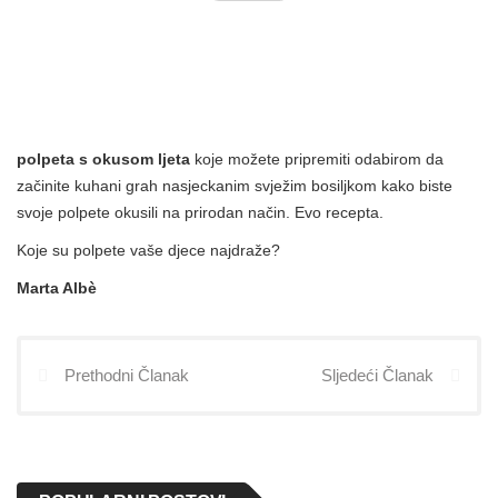
polpeta s okusom ljeta
koje možete pripremiti odabirom da
začinite kuhani grah nasjeckanim svježim bosiljkom kako biste
svoje polpete okusili na prirodan način. Evo recepta.
Koje su polpete vaše djece najdraže?
Marta Albè
Prethodni Članak
Sljedeći Članak