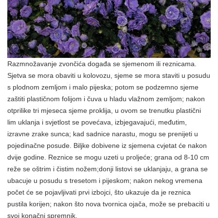
Razmnožavanje zvončića događa se sjemenom ili reznicama.
Sjetva se mora obaviti u kolovozu, sjeme se mora staviti u posudu
s plodnom zemljom i malo pijeska; potom se podzemno sjeme
zaštiti plastičnom folijom i čuva u hladu vlažnom zemljom; nakon
otprilike tri mjeseca sjeme proklija, u ovom se trenutku plastični
lim uklanja i svjetlost se povećava, izbjegavajući, međutim,
izravne zrake sunca; kad sadnice narastu, mogu se prenijeti u
pojedinačne posude. Biljke dobivene iz sjemena cvjetat će nakon
dvije godine. Reznice se mogu uzeti u proljeće; grana od 8-10 cm
reže se oštrim i čistim nožem;donji listovi se uklanjaju, a grana se
ubacuje u posudu s tresetom i pijeskom; nakon nekog vremena
počet će se pojavljivati ​​prvi izbojci, što ukazuje da je reznica
pustila korijen; nakon što nova tvornica ojača, može se prebaciti u
svoj konačni spremnik.