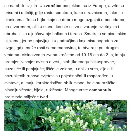
se na oblik cvijeta. U
zvončiće
porijeklom su iz Europe, a vrlo su
prisutni i u Italiji, gdje rastu spontano, kako u ravnicama, tako i u
planinama. To su biljke koje se dobro mogu uzgajati u posudama,
na otvorenom, ali i u stanu; koriste se za stvaranje cvjetnjaka i
obruba ili za uljepšavanje balkona i terasa. Smatraju se pionirskim
biljkama, jer se pojavljuju i u područjima koja nisu pogodna za
uzgoj, gdje može rasti samo mahovina, te otvaraju put drugim
vrstama. Visina zvona zvona kreće se od 10-15 cm do 2 m; imaju
promjenjiv smjer ovisno o vrsti, stabljike mogu biti uspravne,
puzajuće ili penjajuće; lišće je zeleno, u obliku srca, cijelo ili
nazubljenih rubova;cvjetovi su pojedinačni ili raspoređeni u
cvatove, a imaju karakterističan oblik zvona, boje su različite:
plavoljubičasta, bijela, ružičasta. Mnoge vrste
campanula
proizvode mliječne tvari.