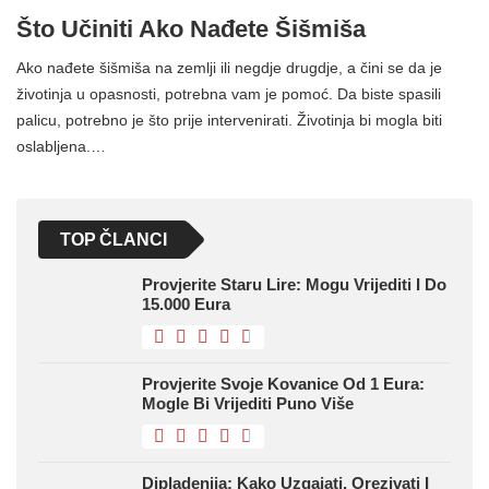
Što Učiniti Ako Nađete Šišmiša
Ako nađete šišmiša na zemlji ili negdje drugdje, a čini se da je
životinja u opasnosti, potrebna vam je pomoć. Da biste spasili
palicu, potrebno je što prije intervenirati. Životinja bi mogla biti
oslabljena.…
TOP ČLANCI
Provjerite Staru Lire: Mogu Vrijediti I Do
15.000 Eura
Provjerite Svoje Kovanice Od 1 Eura:
Mogle Bi Vrijediti Puno Više
Dipladenija: Kako Uzgajati, Orezivati ​​i