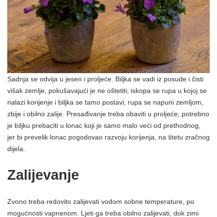
Sadnja se odvija u jesen i proljeće. Biljka se vadi iz posude i čisti
višak zemlje, pokušavajući je ne oštetiti; iskopa se rupa u kojoj se
nalazi korijenje i biljka se tamo postavi; rupa se napuni zemljom,
zbije i obilno zalije. Presađivanje treba obaviti u proljeće; potrebno
je biljku prebaciti u lonac koji je samo malo veći od prethodnog,
jer bi prevelik lonac pogodovao razvoju korijenja, na štetu zračnog
dijela.
Zalijevanje
Zvono treba redovito zalijevati vodom sobne temperature, po
mogućnosti vapnenom. Ljeti ga treba obilno zalijevati, dok zimi