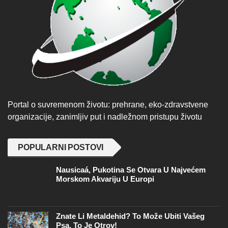
Portal o suvremenom životu: prehrane, eko-zdravstvene
organizacije, zanimljiv put i nadležnom pristupu životu
POPULARNI POSTOVI
Nausicaá, Pukotina Se Otvara U Najvećem
Morskom Akvariju U Europi
Znate Li Metaldehid? To Može Ubiti Vašeg
Psa, To Je Otrov!