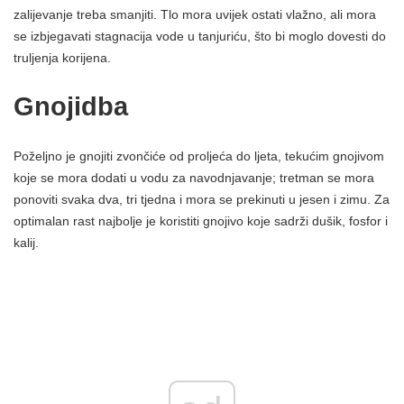
zalijevanje treba smanjiti. Tlo mora uvijek ostati vlažno, ali mora
se izbjegavati stagnacija vode u tanjuriću, što bi moglo dovesti do
truljenja korijena.
Gnojidba
Poželjno je gnojiti zvončiće od proljeća do ljeta, tekućim gnojivom
koje se mora dodati u vodu za navodnjavanje; tretman se mora
ponoviti svaka dva, tri tjedna i mora se prekinuti u jesen i zimu. Za
optimalan rast najbolje je koristiti gnojivo koje sadrži dušik, fosfor i
kalij.