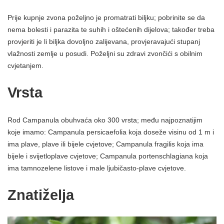
Prije kupnje zvona poželjno je promatrati biljku; pobrinite se da
nema bolesti i parazita te suhih i oštećenih dijelova; također treba
provjeriti je li biljka dovoljno zalijevana, provjeravajući stupanj
vlažnosti zemlje u posudi. Poželjni su zdravi zvončići s obilnim
cvjetanjem.
Vrsta
Rod Campanula obuhvaća oko 300 vrsta; među najpoznatijim
koje imamo: Campanula persicaefolia koja doseže visinu od 1 m i
ima plave, plave ili bijele cvjetove; Campanula fragilis koja ima
bijele i svijetloplave cvjetove; Campanula portenschlagiana koja
ima tamnozelene listove i male ljubičasto-plave cvjetove.
Znatiželja