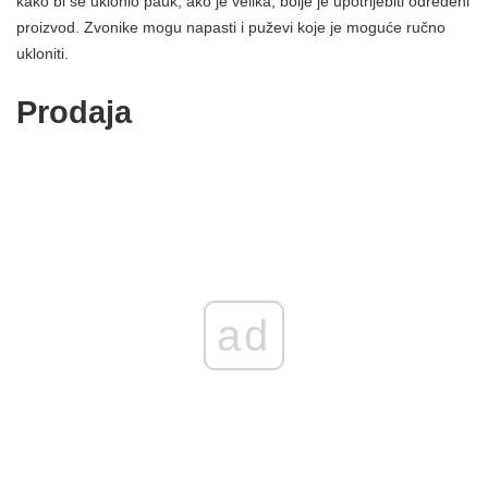
kako bi se uklonio pauk, ako je velika, bolje je upotrijebiti određeni
proizvod. Zvonike mogu napasti i puževi koje je moguće ručno
ukloniti.
Prodaja
ad