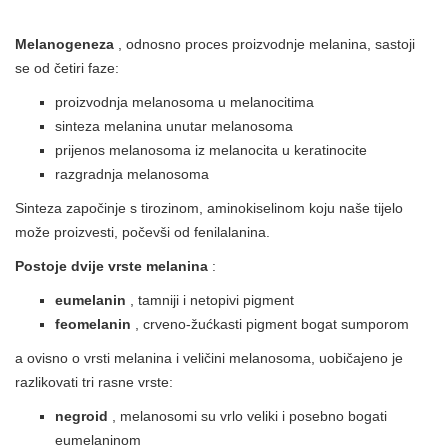
Melanogeneza
, odnosno proces proizvodnje melanina, sastoji
se od četiri faze:
proizvodnja melanosoma u melanocitima
sinteza melanina unutar melanosoma
prijenos melanosoma iz melanocita u keratinocite
razgradnja melanosoma
Sinteza započinje s tirozinom, aminokiselinom koju naše tijelo
može proizvesti, počevši od fenilalanina.
Postoje dvije vrste melanina
:
eumelanin
, tamniji i netopivi pigment
feomelanin
, crveno-žućkasti pigment bogat sumporom
a ovisno o vrsti melanina i veličini melanosoma, uobičajeno je
razlikovati tri rasne vrste:
negroid
, melanosomi su vrlo veliki i posebno bogati
eumelaninom