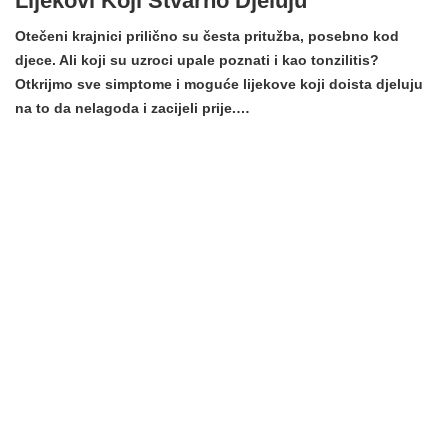
Lijekovi Koji Stvarno Djeluju
Otečeni krajnici prilično su česta pritužba, posebno kod
djece. Ali koji su uzroci upale poznati i kao tonzilitis?
Otkrijmo sve simptome i moguće lijekove koji doista djeluju
na to da nelagoda i zacijeli prije.…