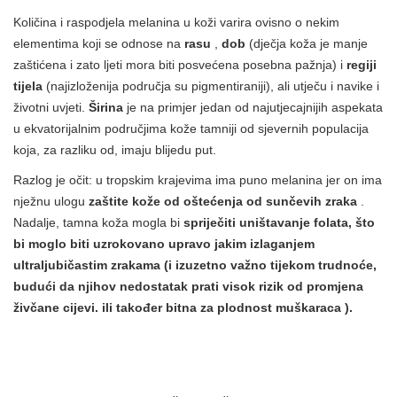
Količina i raspodjela melanina u koži varira ovisno o nekim
elementima koji se odnose na
rasu
,
dob
(dječja koža je manje
zaštićena i zato ljeti mora biti posvećena posebna pažnja) i
regiji
tijela
(najizloženija područja su pigmentiraniji), ali utječu i navike i
životni uvjeti.
Širina
je na primjer jedan od najutjecajnijih aspekata
u ekvatorijalnim područjima kože tamniji od sjevernih populacija
koja, za razliku od, imaju blijedu put.
Razlog je očit: u tropskim krajevima ima puno melanina jer on ima
nježnu ulogu
zaštite kože od oštećenja od sunčevih zraka
.
Nadalje, tamna koža mogla bi
spriječiti uništavanje folata, što
bi moglo biti uzrokovano upravo jakim izlaganjem
ultraljubičastim zrakama (i izuzetno važno tijekom trudnoće,
budući da njihov nedostatak prati visok rizik od promjena
živčane cijevi. ili također bitna za
plodnost muškaraca
).