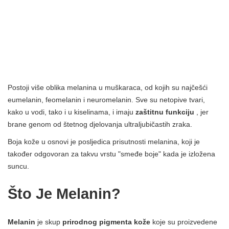
Postoji više oblika melanina u muškaraca, od kojih su najčešći
eumelanin, feomelanin i neuromelanin. Sve su netopive tvari,
kako u vodi, tako i u kiselinama, i imaju
zaštitnu funkciju
, jer
brane genom od štetnog djelovanja ultraljubičastih zraka.
Boja kože u osnovi je posljedica prisutnosti melanina, koji je
također odgovoran za takvu vrstu "smeđe boje" kada je izložena
suncu.
Što Je Melanin?
Melanin
je skup
prirodnog pigmenta kože
koje su proizvedene