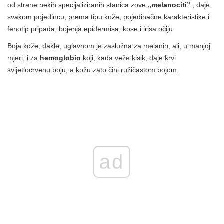
od strane nekih specijaliziranih stanica zove
„melanociti”
, daje
svakom pojedincu, prema tipu kože, pojedinačne karakteristike i
fenotip pripada, bojenja epidermisa, kose i irisa očiju.
Boja kože, dakle, uglavnom je zaslužna za melanin, ali, u manjoj
mjeri, i za
hemoglobin
koji, kada veže kisik, daje krvi
svijetlocrvenu boju, a kožu zato čini ružičastom bojom.
ad