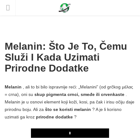
Melanin: Što Je To, Čemu
Služi I Kada Uzimati
Prirodne Dodatke
Melanin
, ali to bi bilo ispravnije reći: „Melanini” (od grčkog μέλας
= crna), oni su
skup pigmenta crnci, smeđe ili crvenkaste
.
Melanin je u osnovi element koji koži, kosi, pa čak i irisu očiju daje
prirodnu boju. Ali za
što se koristi melanin
? A je li korisno
uzimati ga kroz
prirodne dodatke
?
Play