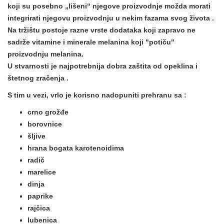
koji su posebno „lišeni“
njegove proizvodnje
možda morati
integrirati njegovu proizvodnju
u nekim fazama svog života .
Na tržištu postoje razne vrste dodataka koji zapravo ne
sadrže vitamine i minerale melanina koji "potiču"
proizvodnju melanina.
U stvarnosti je najpotrebnija
dobra zaštita od opeklina i
štetnog zračenja
.
S tim u vezi, vrlo je korisno nadopuniti prehranu sa
:
crno grožđe
borovnice
šljive
hrana bogata karotenoidima
radič
marelice
dinja
paprike
rajčica
lubenica