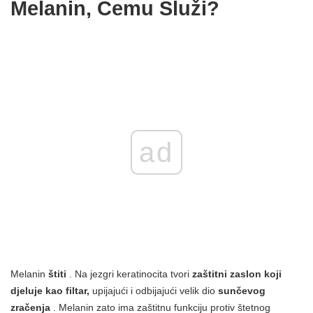
Melanin, Čemu Služi?
ad
Melanin
štiti
. Na jezgri keratinocita tvori
zaštitni zaslon koji
djeluje kao filtar,
upijajući i odbijajući velik dio
sunčevog
zračenja
. Melanin zato ima zaštitnu funkciju protiv štetnog