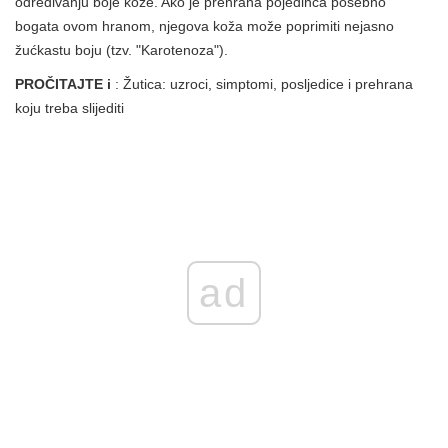
određivanju boje kože. Ako je prehrana pojedinca posebno
bogata ovom hranom, njegova koža može poprimiti nejasno
žućkastu boju (tzv. "Karotenoza").
PROČITAJTE i
: Žutica: uzroci, simptomi, posljedice i prehrana
koju treba slijediti
ad