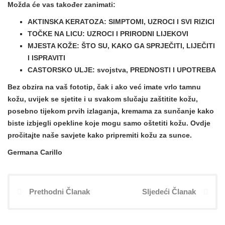
Možda će vas također zanimati:
AKTINSKA KERATOZA: SIMPTOMI, UZROCI I SVI RIZICI
TOČKE NA LICU: UZROCI I PRIRODNI LIJEKOVI
MJESTA KOŽE: ŠTO SU, KAKO GA SPRJEČITI, LIJEČITI
I ISPRAVITI
CASTORSKO ULJE: svojstva, PREDNOSTI I UPOTREBA
Bez obzira na vaš fototip, čak i ako već imate vrlo tamnu
kožu, uvijek se sjetite i u svakom slučaju zaštitite kožu,
posebno tijekom prvih izlaganja, kremama za sunčanje kako
biste izbjegli opekline koje mogu samo oštetiti kožu. Ovdje
pročitajte naše savjete kako pripremiti kožu za sunce.
Germana Carillo
Prethodni Članak
Sljedeći Članak