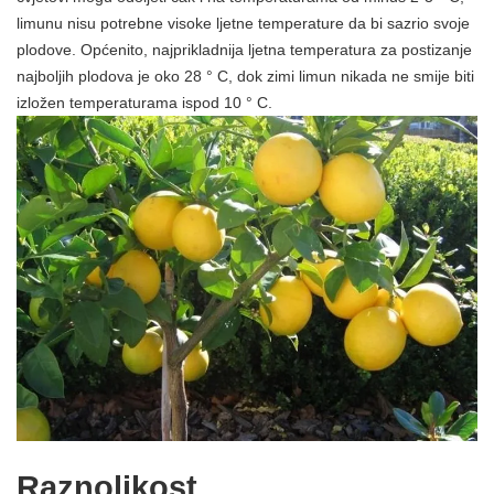
limunu nisu potrebne visoke ljetne temperature da bi sazrio svoje
plodove. Općenito, najprikladnija ljetna temperatura za postizanje
najboljih plodova je oko 28 ° C, dok zimi limun nikada ne smije biti
izložen temperaturama ispod 10 ° C.
Raznolikost