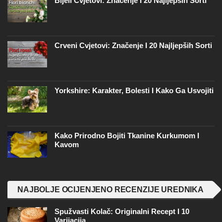
Bijeli Cvjetovi: Značenje I 20 Najljepših Sorti
Crveni Cvjetovi: Značenje I 20 Najljepših Sorti
Yorkshire: Karakter, Bolesti I Kako Ga Usvojiti
Kako Prirodno Bojiti Tkanine Kurkumom I
Kavom
NAJBOLJE OCIJENJENO RECENZIJE UREDNIKA
Spužvasti Kolač: Originalni Recept I 10
Varijacija