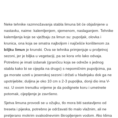
Neke tehnike razmnožavanja stabla limuna bit će objašnjene u
nastavku, naime: kalemljenjem, sjemenom, naslaganjem. Tehnike
kalemljenja koje se vježbaju za limun su: pupoljak, olovka i
krunica, ona koja se smatra najboljom i najčešće korištenom za
biljku limun
je krunski. Ova se tehnika primjenjuje u proljetnoj
sezoni, jer je biljka u vegetaciji, pa se kora vrlo lako odvaja.
Potrebno je imati izdanak (grančicu koja se odreže s jednog
stabla kako bi se cijepila na drugo) s nepomičnim pupoljcima, pa
ga morate uzeti u jesenskoj sezoni i držati u hladnjaku dok ga ne
upotrijebite; duljina je oko 10 cm s 2-3 pupoljka, donji dio ima V-
rez. U ovom trenutku vrijeme je da podignete koru i umetnete
potomak, cijepljenje je završeno.
Sjetva limuna provodi se u ožujku, tlo mora biti sastavljeno od
treseta i pijeska, potrebno je održavati tlo malo vlažnim, ali ne
pretjerano mokrim svakodnevnim škropljenjem vodom. Ako klima