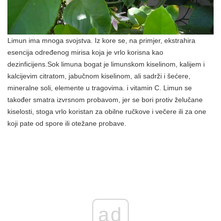
Limun ima mnoga svojstva. Iz kore se, na primjer, ekstrahira
esencija određenog mirisa koja je vrlo korisna kao
dezinficijens.Sok limuna bogat je limunskom kiselinom, kalijem i
kalcijevim citratom, jabučnom kiselinom, ali sadrži i šećere,
mineralne soli, elemente u tragovima. i vitamin C. Limun se
također smatra izvrsnom probavom, jer se bori protiv želučane
kiselosti, stoga vrlo koristan za obilne ručkove i večere ili za one
koji pate od spore ili otežane probave.
ad