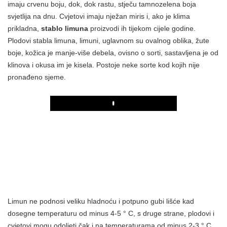
imaju crvenu boju, dok, dok rastu, stječu tamnozelena boja
svjetlija na dnu. Cvjetovi imaju nježan miris i, ako je klima
prikladna,
stablo limuna
proizvodi ih tijekom cijele godine.
Plodovi stabla limuna, limuni, uglavnom su ovalnog oblika, žute
boje, kožica je manje-više debela, ovisno o sorti, sastavljena je od
klinova i okusa im je kisela. Postoje neke sorte kod kojih nije
pronađeno sjeme.
Play
Limun ne podnosi veliku hladnoću i potpuno gubi lišće kad
dosegne temperaturu od minus 4-5 ° C, s druge strane, plodovi i
cvjetovi mogu odoljeti čak i na temperaturama od minus 2-3 ° C,