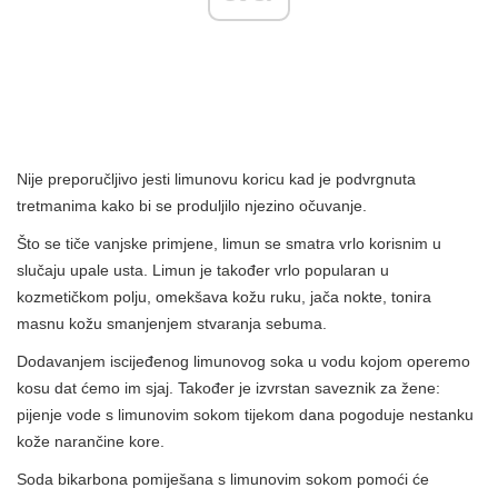
Nije preporučljivo jesti limunovu koricu kad je podvrgnuta
tretmanima kako bi se produljilo njezino očuvanje.
Što se tiče vanjske primjene, limun se smatra vrlo korisnim u
slučaju upale usta. Limun je također vrlo popularan u
kozmetičkom polju, omekšava kožu ruku, jača nokte, tonira
masnu kožu smanjenjem stvaranja sebuma.
Dodavanjem iscijeđenog limunovog soka u vodu kojom operemo
kosu dat ćemo im sjaj. Također je izvrstan saveznik za žene:
pijenje vode s limunovim sokom tijekom dana pogoduje nestanku
kože narančine kore.
Soda bikarbona pomiješana s limunovim sokom pomoći će