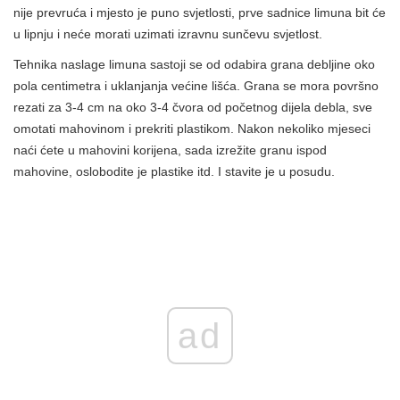
nije prevruća i mjesto je puno svjetlosti, prve sadnice limuna bit će
u lipnju i neće morati uzimati izravnu sunčevu svjetlost.
Tehnika naslage limuna sastoji se od odabira grana debljine oko
pola centimetra i uklanjanja većine lišća. Grana se mora površno
rezati za 3-4 cm na oko 3-4 čvora od početnog dijela debla, sve
omotati mahovinom i prekriti plastikom. Nakon nekoliko mjeseci
naći ćete u mahovini korijena, sada izrežite granu ispod
mahovine, oslobodite je plastike itd. I stavite je u posudu.
ad