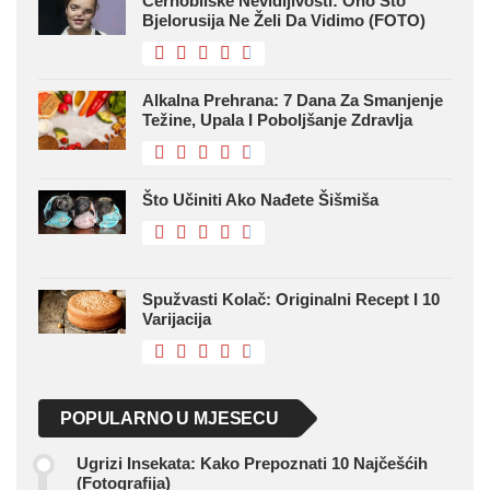
Černobilske Nevidljivosti: Ono Što
Bjelorusija Ne Želi Da Vidimo (FOTO)
Alkalna Prehrana: 7 Dana Za Smanjenje
Težine, Upala I Poboljšanje Zdravlja
Što Učiniti Ako Nađete Šišmiša
Spužvasti Kolač: Originalni Recept I 10
Varijacija
POPULARNO U MJESECU
Ugrizi Insekata: Kako Prepoznati 10 Najčešćih
(fotografija)