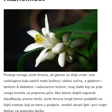
Postoje mnoge sorte limuna, ali glavne su dvije vrste: ona
uobičajena koja sadrži malo koštica i obilno sočna, s glatkom i
tankom ili debelom i naboranom kožom; onaj slatki koji se prije
svega koristio za pripremu pića. Ako bismo željeli napraviti
klasifikaciju prema berbi, sorte limuna mogli bismo podijeliti na:
bijeli mamac koji se bere u proljeće, verdeli ubrani ljeti i prvi cvijet
tipičan za jesensku berbu.