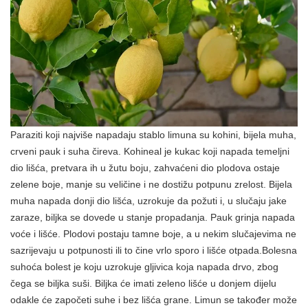
Paraziti koji najviše napadaju stablo limuna su kohini, bijela muha,
crveni pauk i suha čireva. Kohineal je kukac koji napada temeljni
dio lišća, pretvara ih u žutu boju, zahvaćeni dio plodova ostaje
zelene boje, manje su veličine i ne dostižu potpunu zrelost. Bijela
muha napada donji dio lišća, uzrokuje da požuti i, u slučaju jake
zaraze, biljka se dovede u stanje propadanja. Pauk grinja napada
voće i lišće. Plodovi postaju tamne boje, a u nekim slučajevima ne
sazrijevaju u potpunosti ili to čine vrlo sporo i lišće otpada.Bolesna
suhoća bolest je koju uzrokuje gljivica koja napada drvo, zbog
čega se biljka suši. Biljka će imati zeleno lišće u donjem dijelu
odakle će započeti suhe i bez lišća grane. Limun se također može