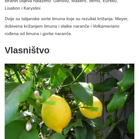
stranih usjeva nalazimo: Genovu, Masero, Vernu, Eureku,
Lisabon i Karystini.
Dvije su talijanske sorte limuna koje su rezultat križanja: Meyer,
dobivena križanjem limuna i slatke naranče i Volkameriano
rođena od limuna i gorke naranče.
Vlasništvo