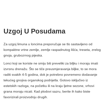
Uzgoj U Posudama
Za uzgoj limuna u loncima preporučuje se tlo sastavljeno od
kompaktne vrtne zemlje, zemlje raspadnutog lišća, treseta, zrelog
gnoja, grubozrnog pijeska.
Lonci koji se koriste ne smiju biti preveliki za biljku i moraju imati
izvrsnu drenažu. Što se tiče preusmjeravanja biljke, to se mora
raditi svakih 4-5 godina, dok je potrebno povremeno dodavanje
tekućeg gnojiva organskog podrijetla. Gotovo isključivo iz
estetskih razloga, na početku ili na kraju ljetne sezone, vrhovi
grana moraju nicati. Kad plodovi sazru, berite ih kako biste
favorizirali proizvodnju drugih.