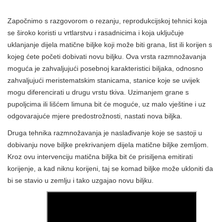
Započnimo s razgovorom o rezanju, reprodukcijskoj tehnici koja
se široko koristi u vrtlarstvu i rasadnicima i koja uključuje
uklanjanje dijela matične biljke koji može biti grana, list ili korijen s
kojeg ćete početi dobivati ​​novu biljku. Ova vrsta razmnožavanja
moguća je zahvaljujući posebnoj karakteristici biljaka, odnosno
zahvaljujući meristematskim stanicama, stanice koje se uvijek
mogu diferencirati u drugu vrstu tkiva. Uzimanjem grane s
pupoljcima ili lišćem limuna bit će moguće, uz malo vještine i uz
odgovarajuće mjere predostrožnosti, nastati nova biljka.
Druga tehnika razmnožavanja je naslađivanje koje se sastoji u
dobivanju nove biljke prekrivanjem dijela matične biljke zemljom.
Kroz ovu intervenciju matična biljka bit će prisiljena emitirati
korijenje, a kad niknu korijeni, taj se komad biljke može ukloniti da
bi se stavio u zemlju i tako uzgajao novu biljku.