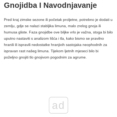
Gnojidba I Navodnjavanje
Pred kraj zimske sezone ili početak proljetne, potrebno je dodati u
zemlju, gdje se nalazi stabljika limuna, malo zrelog gnoja ili
humusa gliste. Faza gnojidbe ove biljke vrlo je važna, stoga bi bilo
uputno nastaviti s analizom lišća i tla, kako bismo se pravilno
hranili ili ispravili nedostatke hranjivih sastojaka neophodnih za
ispravan rast našeg limuna. Tijekom ljetnih mjeseci bilo bi
poželjno gnojiti tlo gnojivom pogodnim za agrume.
ad