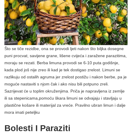
Što se tiče rezidbe, ona se provodi ljeti nakon što biljka dosegne
puni procvat, savijene grane, lišene cvijeća i zaražene parazitima,
moraju se rezati. Berba limuna provodi se 6-10 puta godišnje,
kada plod još nije zreo ili kad je tek dostigao zrelost. Limuni se
razlikuju od ostalih agruma jer zrelost postižu i nakon berbe, pa je
moguće nastaviti s njom čak i ako nisu bili potpuno zreli.
Sazrijevat će u toplim okruženjima. Priča je napravljena iz zemlje
ili sa stepenicama,pomoću škara limuni se odvajaju i stavljaju u
plastične košare ili materijal za vreće. Pravilno ubran limun i dalje
mora imati peteljku
Bolesti I Paraziti