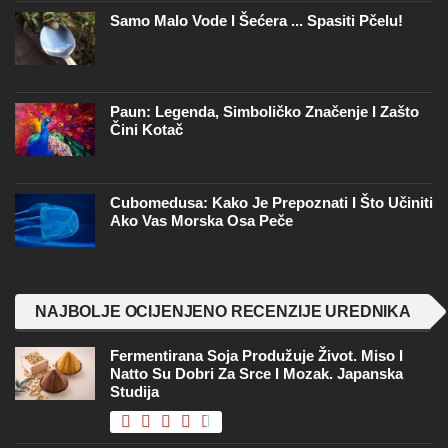
Samo Malo Vode I Šećera ... Spasiti Pčelu!
Paun: Legenda, Simboličko Značenje I Zašto
Čini Kotač
Cubomedusa: Kako Je Prepoznati I Što Učiniti
Ako Vas Morska Osa Peče
NAJBOLJE OCIJENJENO RECENZIJE UREDNIKA
Fermentirana Soja Produžuje Život. Miso I
Natto Su Dobri Za Srce I Mozak. Japanska
Studija