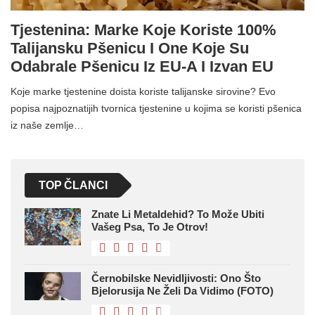
Tjestenina: Marke Koje Koriste 100%
Talijansku Pšenicu I One Koje Su
Odabrale Pšenicu Iz EU-A I Izvan EU
Koje marke tjestenine doista koriste talijanske sirovine? Evo
popisa najpoznatijih tvornica tjestenine u kojima se koristi pšenica
iz naše zemlje…
TOP ČLANCI
Znate Li Metaldehid? To Može Ubiti
Vašeg Psa, To Je Otrov!
Černobilske Nevidljivosti: Ono Što
Bjelorusija Ne Želi Da Vidimo (FOTO)