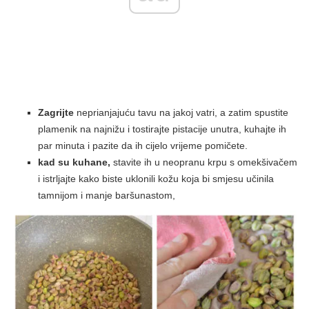
Zagrijte
neprianjajuću tavu na jakoj vatri, a zatim spustite
plamenik na najnižu i tostirajte pistacije unutra, kuhajte ih
par minuta i pazite da ih cijelo vrijeme pomičete.
kad su kuhane,
stavite ih u neopranu krpu s omekšivačem
i istrljajte kako biste uklonili kožu koja bi smjesu učinila
tamnijom i manje baršunastom,