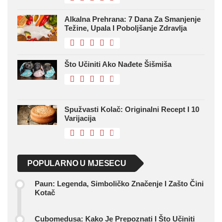
Alkalna Prehrana: 7 Dana Za Smanjenje
Težine, Upala I Poboljšanje Zdravlja
Što Učiniti Ako Nađete Šišmiša
Spužvasti Kolač: Originalni Recept I 10
Varijacija
POPULARNO U MJESECU
Paun: Legenda, Simboličko Značenje I Zašto Čini
Kotač
Cubomedusa: Kako Je Prepoznati I Što Učiniti