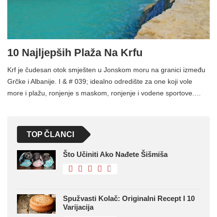
10 Najljepših Plaža Na Krfu
Krf je čudesan otok smješten u Jonskom moru na granici između
Grčke i Albanije. I & # 039; idealno odredište za one koji vole
more i plažu, ronjenje s maskom, ronjenje i vodene sportove.…
TOP ČLANCI
Što Učiniti Ako Nađete Šišmiša
Spužvasti Kolač: Originalni Recept I 10
Varijacija