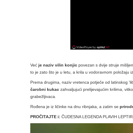
Već
je naziv vilin konjic
povezan s dvije struje mišljen
to je zato što je u letu, a krila u vodoravnom položaju 
Prema drugima, naziv vretenca potječe od latinskog 'lib
čarobni kukac
zahvaljujući prelijevajućim krilima, vit
grabežljivaca.
Rođena je iz ličinke na dnu ribnjaka, a zatim se
prirod
PROČITAJTE i:
ČUDESNA LEGENDA PLAVIH LEPTIR