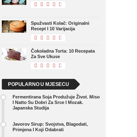
Spužvasti Kolač: Originalni
Recept I 10 Varijacija
Čokoladna Torta: 10 Recepata
Za Sve Ukuse
POPULARNO U MJESECU
Fermentirana Soja Produžuje Život. Miso
I Natto Su Dobri Za Srce I Mozak.
Japanska Studija
Javorov Sirup: Svojstva, Blagodati,
Primjena I Koji Odabrati