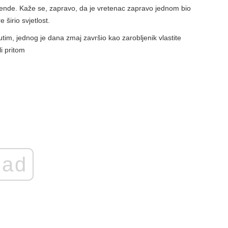
ende. Kaže se, zapravo, da je vretenac zapravo jednom bio
 širio svjetlost.
tim, jednog je dana zmaj završio kao zarobljenik vlastite
li pritom
ad