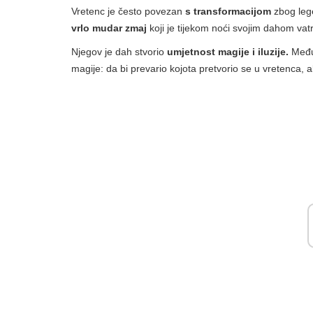
Vretenc je često povezan
s transformacijom
zbog leg
vrlo mudar zmaj
koji je tijekom noći svojim dahom vatre
Njegov je dah stvorio
umjetnost magije i iluzije.
Među
magije: da bi prevario kojota pretvorio se u vretenca, a