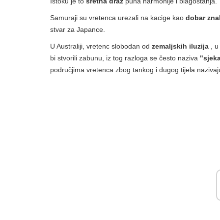
Istoku je to
sretna draž
puna harmonije i blagostanja.
Samuraji su vretenca urezali na kacige kao
dobar zna
stvar za Japance.
U Australiji, vretenc slobodan od
zemaljskih iluzija
, u
bi stvorili zabunu, iz tog razloga se često naziva
"sjek
područjima vretenca zbog tankog i dugog tijela nazivaj