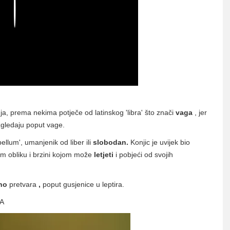
Play
ja, prema nekima potječe od latinskog 'libra' što znači
vaga
, jer
izgledaju poput vage.
ellum', umanjenik od liber ili
slobodan.
Konjic je uvijek bio
kom obliku i brzini kojom može
letjeti
i pobjeći od svojih
no
pretvara
,
poput gusjenice u leptira.
A