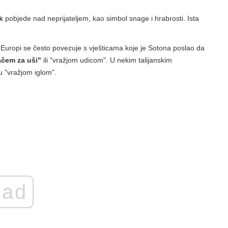
k
pobjede nad neprijateljem, kao simbol snage i hrabrosti. Ista
 Europi se često povezuje s vješticama koje je Sotona poslao da
ačem za uši"
ili "vražjom udicom". U nekim talijanskim
u "vražjom iglom".
ad