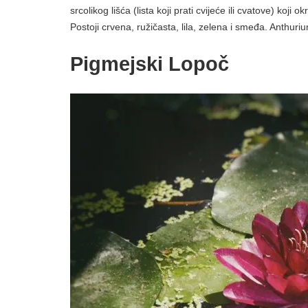
srcolikog lišća (lista koji prati cvijeće ili cvatove) koji ok
Postoji crvena, ružičasta, lila, zelena i smeđa. Anthuriu
Pigmejski Lopoč