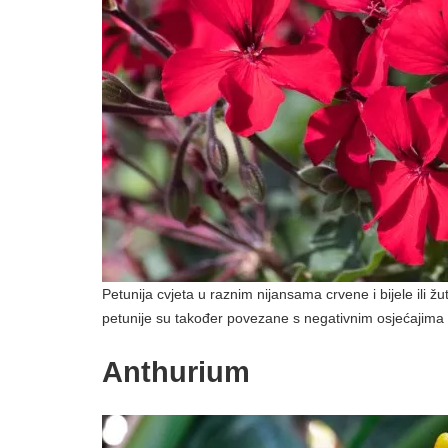
Petunija cvjeta u raznim nijansama crvene i bijele ili žute
petunije su također povezane s negativnim osjećajima p
Anthurium