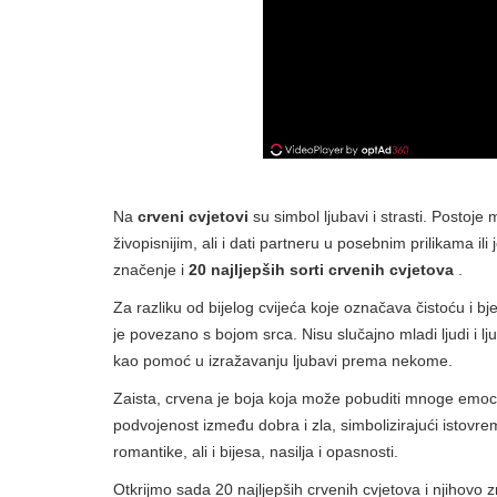
Na
crveni cvjetovi
su simbol ljubavi i strasti. Postoj
živopisnijim, ali i dati partneru u posebnim prilikama il
značenje i
20 najljepših sorti crvenih cvjetova
.
Za razliku od bijelog cvijeća koje označava čistoću i bj
je povezano s bojom srca. Nisu slučajno mladi ljudi i ljubi
kao pomoć u izražavanju ljubavi prema nekome.
Zaista, crvena je boja koja može pobuditi mnoge emocije
podvojenost između dobra i zla, simbolizirajući istovrem
romantike, ali i bijesa, nasilja i opasnosti.
Otkrijmo sada 20 najljepših crvenih cvjetova i njihovo 