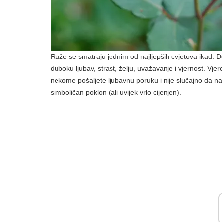
Ruže se smatraju jednim od najljepših cvjetova ikad. Dos
duboku ljubav, strast, želju, uvažavanje i vjernost. Vjer
nekome pošaljete ljubavnu poruku i nije slučajno da na
simboličan poklon (ali uvijek vrlo cijenjen).