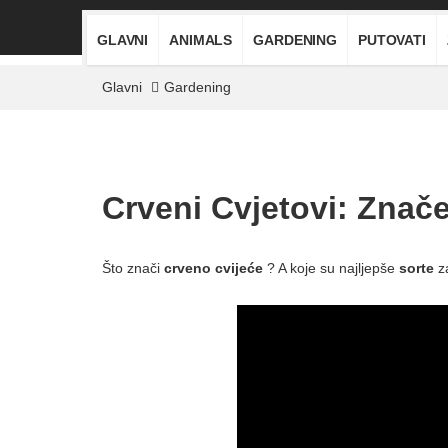
GLAVNI
ANIMALS
GARDENING
PUTOVATI
Glavni
Gardening
Crveni Cvjetovi: Značen
Što znači
crveno cvijeće
? A koje su najljepše
sorte
za