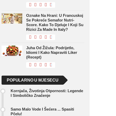
Oznake Na Hrani: U Francuskoj
Se Pokreće Semafor Nutri-
Score. Kako To Djeluje I Koji Su
Rizici Za Made In Italy?
Juha Od Žižula: Podrijetlo,
Idiomi I Kako Napraviti Liker
(recept)
POPULARNO U MJESECU
Kornjača, Životinja Otpornosti: Legende
I Simboličko Značenje
Samo Malo Vode I Šećera ... Spasiti
Pčelu!