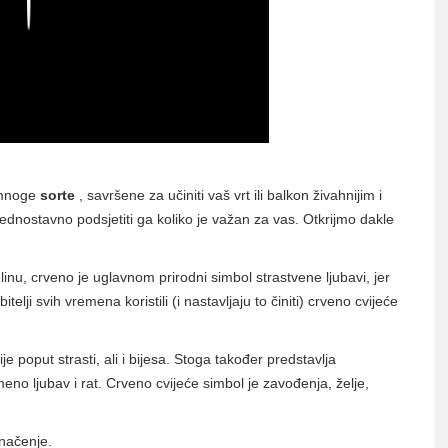
e mnoge
sorte
, savršene za učiniti vaš vrt ili balkon živahnijim i
i jednostavno podsjetiti ga koliko je važan za vas. Otkrijmo dakle
elinu, crveno je uglavnom prirodni simbol strastvene ljubavi, jer
telji svih vremena koristili (i nastavljaju to činiti) crveno cvijeće
 poput strasti, ali i bijesa. Stoga također predstavlja
eno ljubav i rat. Crveno cvijeće simbol je zavođenja, želje,
značenje.