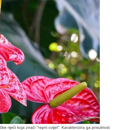
ke riječi koja znači "repni cvijet". Karakterizira ga prisutnost