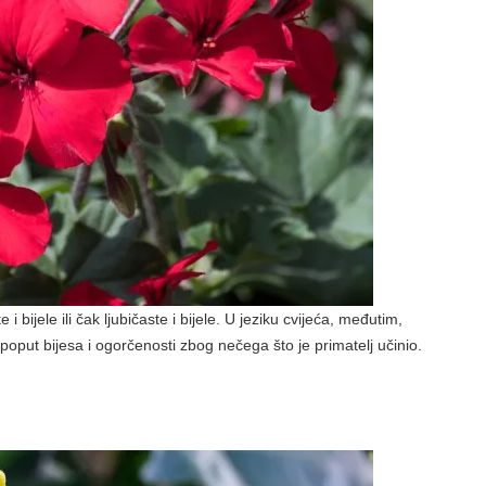
 i bijele ili čak ljubičaste i bijele. U jeziku cvijeća, međutim,
oput bijesa i ogorčenosti zbog nečega što je primatelj učinio.