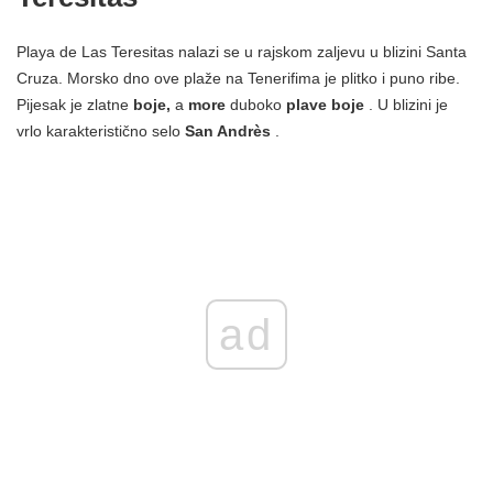
Playa de Las Teresitas nalazi se u rajskom zaljevu u blizini Santa
Cruza. Morsko dno ove plaže na Tenerifima je plitko i puno ribe.
Pijesak je zlatne
boje,
a
more
duboko
plave boje
. U blizini je
vrlo karakteristično selo
San Andrès
.
ad