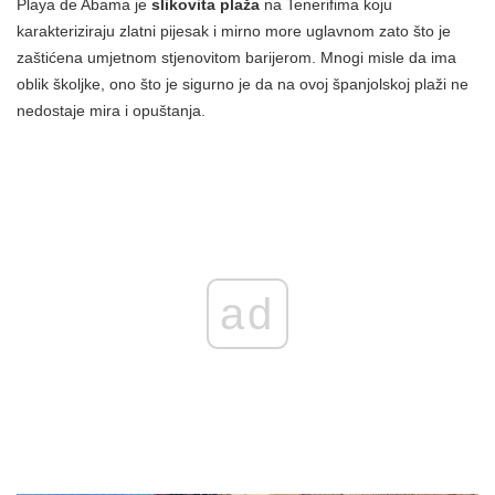
Playa de Abama je
slikovita plaža
na Tenerifima koju
karakteriziraju zlatni pijesak i mirno more uglavnom zato što je
zaštićena umjetnom stjenovitom barijerom. Mnogi misle da ima
oblik školjke, ono što je sigurno je da na ovoj španjolskoj plaži ne
nedostaje mira i opuštanja.
ad