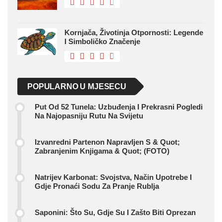
Kornjača, Životinja Otpornosti: Legende
I Simboličko Značenje
POPULARNO U MJESECU
Put Od 52 Tunela: Uzbuđenja I Prekrasni Pogledi
Na Najopasniju Rutu Na Svijetu
Izvanredni Partenon Napravljen S & Quot;
Zabranjenim Knjigama & Quot; (FOTO)
Natrijev Karbonat: Svojstva, Način Upotrebe I
Gdje Pronaći Sodu Za Pranje Rublja
Saponini: Što Su, Gdje Su I Zašto Biti Oprezan