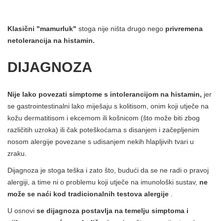
Klasični "mamurluk"
stoga nije ništa drugo nego
privremena
netolerancija na histamin.
DIJAGNOZA
Nije lako povezati simptome s intolerancijom na histamin,
jer
se gastrointestinalni lako miješaju s kolitisom, onim koji utječe na
kožu dermatitisom i ekcemom ili košnicom (što može biti zbog
različitih uzroka) ili čak poteškoćama s disanjem i začepljenim
nosom alergije povezane s udisanjem nekih hlapljivih tvari u
zraku.
Dijagnoza je stoga teška i zato što, budući da se ne radi o pravoj
alergiji, a time ni o problemu koji utječe na imunološki sustav,
ne
može se naći kod tradicionalnih testova alergije
.
U osnovi
se dijagnoza postavlja na temelju simptoma i