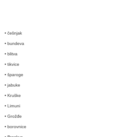
• češnjak
• bundeva
• blitva
• tikvice
• šparoge
• jabuke
• Kruške
• Limuni
• Grožđe
• borovnice