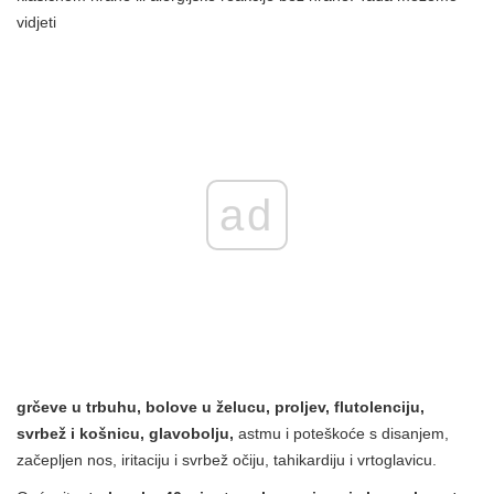
vidjeti
ad
grčeve u trbuhu, bolove u želucu, proljev, flutolenciju,
svrbež i košnicu, glavobolju,
astmu i poteškoće s disanjem,
začepljen nos, iritaciju i svrbež očiju, tahikardiju i vrtoglavicu.