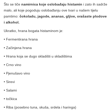
Što se tiče
namirnica koje oslobađaju histamin
i zato ih sadrže
malo, ali koje pogoduju oslobađanju ove tvari u našem tijelu
pamtimo:
čokoladu, jagode, ananas, gljive, orašaste plodove
i alkohol.
Ukratko, hrana bogata histaminom je:
• Fermentirana hrana
• Začinjena hrana
• Hrana koja se dugo skladišti u skladištima
• Crno vino
• Pjenušavo vino
• Sirevi
• Salami
• točkica
• Riba (posebno tuna, skuša, srdela i haringa)