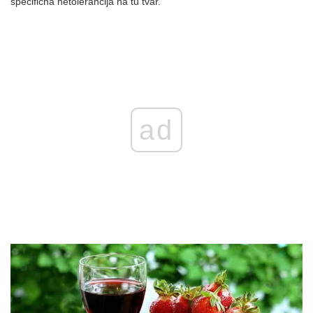
specifična netolerancija na tu tvar.
ad