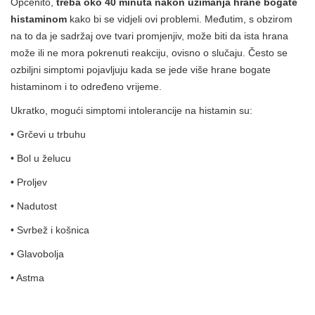
Općenito,
treba oko 40 minuta nakon uzimanja hrane bogate
histaminom
kako bi se vidjeli ovi problemi. Međutim, s obzirom
na to da je sadržaj ove tvari promjenjiv, može biti da ista hrana
može ili ne mora pokrenuti reakciju, ovisno o slučaju. Često se
ozbiljni simptomi pojavljuju kada se jede više hrane bogate
histaminom i to određeno vrijeme.
Ukratko, mogući simptomi intolerancije na histamin su:
• Grčevi u trbuhu
• Bol u želucu
• Proljev
• Nadutost
• Svrbež i košnica
• Glavobolja
• Astma