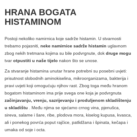
HRANA BOGATA
HISTAMINOM
Postoji nekoliko namirnica koje sadrže histamin. U stvarnosti
trebamo pojasniti,
neke namirnice sadrže histamin
uglavnom
zbog nekih tretmana kojima su bile podvrgnute, dok
druge mogu
tvar
otpustiti u naše tijelo
nakon što se unose.
Za stvaranje histamina unutar hrane potrebni su posebni uvjeti:
prisutnost slobodnih aminokiselina, mikroorganizama, bakterija i
pravi uvjeti koji omogućuju njihov rast. Zbog toga među hranom
bogatom histaminom ima prije svega one koja je podvrgnuta
začinjavanju, vrenju, sazrijevanju i produljenom skladištenju
u skladištu
. Među njima se sjećamo crnog vina, pjenušca,
sireva, salame i šare, ribe, plodova mora, kiselog kupusa, kvasca,
ali i ponekog povrća poput rajčice, patlidžana i špinata, kečapa i
umaka od soje i octa.