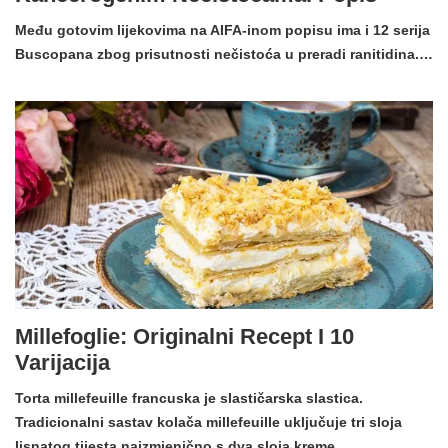
Među gotovim lijekovima na AIFA-inom popisu ima i 12 serija
Buscopana zbog prisutnosti nečistoća u preradi ranitidina.…
Millefoglie: Originalni Recept I 10
Varijacija
Torta millefeuille francuska je slastičarska slastica.
Tradicionalni sastav kolača millefeuille uključuje tri sloja
lisnatog tijesta naizmjenično s dva sloja kreme.…