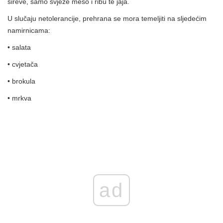
sireve, samo svježe meso i ribu te jaja.
U slučaju netolerancije, prehrana se mora temeljiti na sljedećim
namirnicama:
• salata
• cvjetača
• brokula
• mrkva
ad