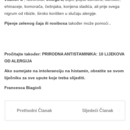
ehinaceje, komorača, češnjaka, korijena sladića, ali prije svega
nigrum od ribizle, široko korišten u slučaju alergije.
Pijenje zelenog čaja ili rooibosa
također može pomoći
.
Pročitajte također:
PRIRODNA ANTISTAMINIKA: 10 LIJEKOVA
OD ALERGIJA
Ako sumnjate na intoleranciju na histamin, obratite se svom
liječniku za sve upute koje treba slijediti.
Francesca Biagioli
Prethodni Članak
Sljedeći Članak