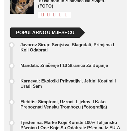
10 Najmanjih Sisavaca Na Svijetu
(FOTO)
POPULARNO U MJESECU
Javorov Sirup: Svojstva, Blagodati, Primjena I
Koji Odabrati
Mandala: Značenje I 10 Stranica Za Bojanje
Karneval: Ekološki Prihvatljivi, Jeftini Kostimi I
Uradi Sam
Flebitis: Simptomi, Uzroci, Lijekovi I Kako
Prepoznati Vensku Trombozu (fotografija)
Tjestenina: Marke Koje Koriste 100% Talijansku
Pšenicu I One Koje Su Odabrale Pšenicu Iz EU-A