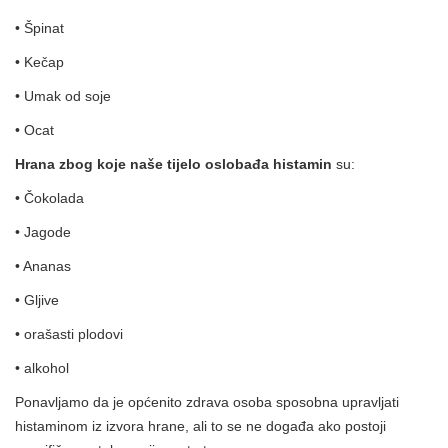
• Špinat
• Kečap
• Umak od soje
• Ocat
Hrana zbog koje naše tijelo oslobađa histamin
su:
• Čokolada
• Jagode
• Ananas
• Gljive
• orašasti plodovi
• alkohol
Ponavljamo da je općenito zdrava osoba sposobna upravljati
histaminom iz izvora hrane, ali to se ne događa ako postoji