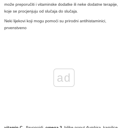
može preporučiti i vitaminske dodatke ili neke dodatne terapije,
koje se procjenjuju od slučaja do slučaja.
Neki lijekovi koji mogu pomoći su prirodni antihistaminici,
prvenstveno
ad
vitamin C
, flavonoidi,
omega 3,
biljke poput đumbira, kamilice,