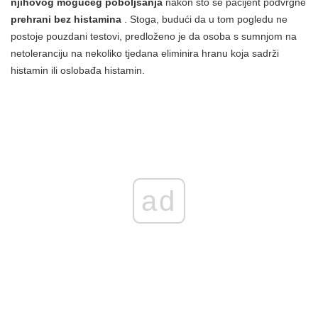
njihovog mogućeg poboljšanja
nakon što se pacijent podvrgne
prehrani bez histamina
. Stoga, budući da u tom pogledu ne
postoje pouzdani testovi, predloženo je da osoba s sumnjom na
netoleranciju na nekoliko tjedana eliminira hranu koja sadrži
histamin ili oslobađa histamin.
ad