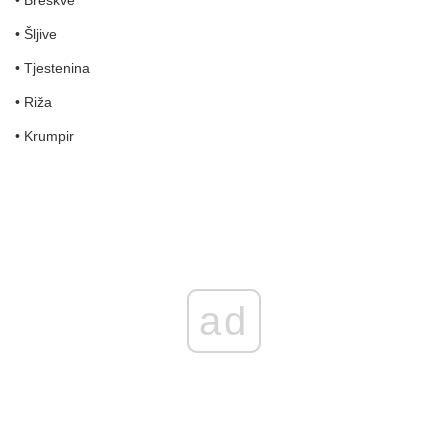
• Breskve
• Šljive
• Tjestenina
• Riža
• Krumpir
ad