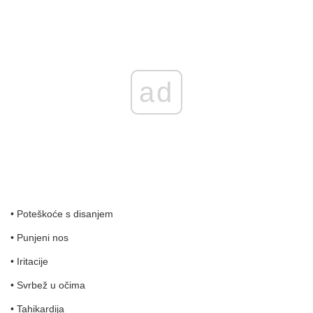
ad
• Poteškoće s disanjem
• Punjeni nos
• Iritacije
• Svrbež u očima
• Tahikardija