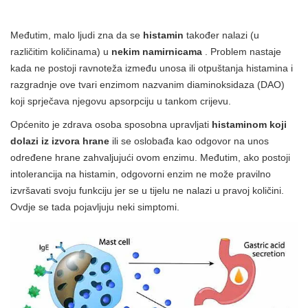
Međutim, malo ljudi zna da se
histamin
također nalazi (u
različitim količinama) u
nekim namirnicama
. Problem nastaje
kada ne postoji ravnoteža između unosa ili otpuštanja histamina i
razgradnje ove tvari enzimom nazvanim diaminoksidaza (DAO)
koji sprječava njegovu apsorpciju u tankom crijevu.
Općenito je zdrava osoba sposobna upravljati
histaminom koji
dolazi iz izvora hrane
ili se oslobađa kao odgovor na unos
određene hrane zahvaljujući ovom enzimu. Međutim, ako postoji
intolerancija na histamin, odgovorni enzim ne može pravilno
izvršavati svoju funkciju jer se u tijelu ne nalazi u pravoj količini.
Ovdje se tada pojavljuju neki simptomi.