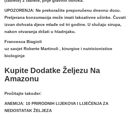
(tablete) 2 tablete, prije glavnih obroka.
UPOZORENJA:
Ne prekoračite preporučenu dnevnu dozu.
Pretjerana konzumacija može imati laksativne učinke. Čuvati
izvan dohvata djece mlađe od tri godine. U slučaju sirupa,
nakon otvaranja držati u hladnjaku.
Francesca Biagioli
uz savjet
Roberte Martinoli
,
kirurgice
i nutricionistice
biologinje
Kupite Dodatke Željezu Na
Amazonu
Pročitajte također:
ANEMIJA: 10 PRIRODNIH LIJEKOVA I LIJEČENJA ZA
NEDOSTATAK ŽELJEZA