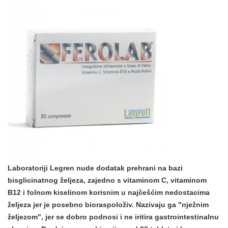
Laboratoriji Legren nude dodatak prehrani na bazi
bisglicinatnog željeza, zajedno s vitaminom C, vitaminom
B12 i folnom kiselinom
korisnim u najčešćim nedostacima
željeza
jer je posebno bioraspoloživ. Nazivaju ga "nježnim
željezom", jer se dobro podnosi i ne iritira gastrointestinalnu