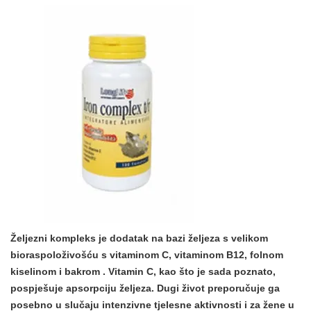
Željezni kompleks je dodatak na bazi željeza s
velikom
bioraspoloživošću s vitaminom C, vitaminom B12, folnom
kiselinom i bakrom
. Vitamin C, kao što je sada poznato,
pospješuje apsorpciju željeza. Dugi život preporučuje ga
posebno u slučaju intenzivne tjelesne aktivnosti i za žene u