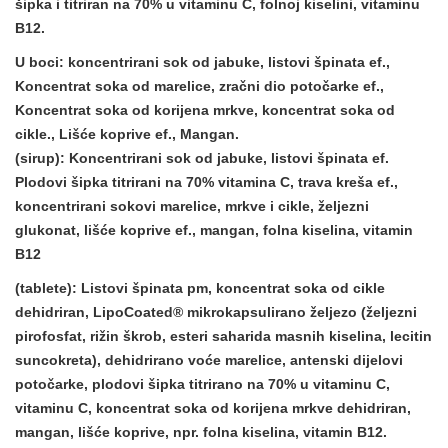
šipka i titriran na 70% u vitaminu C, folnoj kiselini, vitaminu
B12.
U boci: koncentrirani sok od jabuke, listovi špinata ef.,
Koncentrat soka od marelice, zračni dio potočarke ef.,
Koncentrat soka od korijena mrkve, koncentrat soka od
cikle., Lišće koprive ef., Mangan.
(sirup): Koncentrirani sok od jabuke, listovi špinata ef.
Plodovi šipka titrirani na 70% vitamina C, trava kreša ef.,
koncentrirani sokovi marelice, mrkve i cikle, željezni
glukonat, lišće koprive ef., mangan, folna kiselina, vitamin
B12
(tablete): Listovi špinata pm, koncentrat soka od cikle
dehidriran, LipoCoated® mikrokapsulirano željezo (željezni
pirofosfat, rižin škrob, esteri saharida masnih kiselina, lecitin
suncokreta), dehidrirano voće marelice, antenski dijelovi
potočarke, plodovi šipka titrirano na 70% u vitaminu C,
vitaminu C, koncentrat soka od korijena mrkve dehidriran,
mangan, lišće koprive, npr. folna kiselina, vitamin B12.