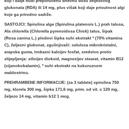
koji i dalje
nudi preporučenu dnevnu dozu željezovog
glukonata
(RDA) ili 14 mg, plus višak koji daje prisutnost algi
koje ga prirodno sadrže.
SASTOJCI:
Spirulina alge (Spirulina platensis L.) prah talusa,
Ala chlorella (Chlorella pyrenoidosa Chick) talus, šipak
(Rosa canina L.) plodovi šipka suhi ekstrakt * (70% vitamina
C), željezni glukonat, zgušnjivači: celuloza mikrokristalni,
arapska guma, trobazni kalcijev fosfat, sredstvo protiv
slijepljenja: silicijev dioksid, magnezijev stearat, vitamin B12
(cijanokobalamin), * suhi ekstrakt na kukuruznom
maldostrinu.
PREHRAMBENE INFORMACIJE:
(za 3 tablete) spirulina 750
mg, klorela 300 mg, šipka 171,6 mg, prim. od vit. c 120 mg,
željezo 14 mg, vitamin b12 1 mcg.