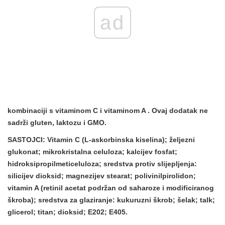
ad
kombinaciji s vitaminom C i vitaminom A
. Ovaj dodatak ne
sadrži
gluten, laktozu i GMO.
SASTOJCI:
Vitamin C (L-askorbinska kiselina); željezni
glukonat; mikrokristalna celuloza; kalcijev fosfat;
hidroksipropilmeticeluloza; sredstva protiv slijepljenja:
silicijev dioksid; magnezijev stearat; polivinilpirolidon;
vitamin A (retinil acetat podržan od saharoze i modificiranog
škroba); sredstva za glaziranje: kukuruzni škrob; šelak; talk;
glicerol; titan; dioksid; E202; E405.