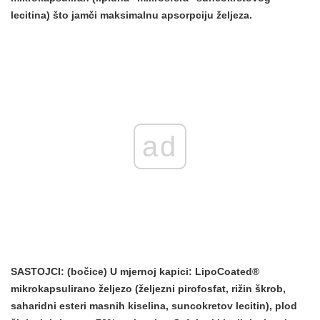
lecitina) što jamči maksimalnu apsorpciju željeza.
ad
SASTOJCI:
(bočice) U mjernoj kapici: LipoCoated®
mikrokapsulirano željezo (željezni pirofosfat, rižin škrob,
saharidni esteri masnih kiselina, suncokretov lecitin), plod