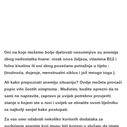
Oni na koje možemo bolje djelovati nesumnjivo su anemija
zbog nedostatka hrane:
nizak unos željeza, vitamina B12 i
folne kiseline
ili oni zbog
povećane potražnje u tijelu
:
(trudnoća, dojenje, menstrualni ciklus i još mnogo toga ).
Ali
kako prepoznati anemiju situaciju?
Ovdje možete pronaći
popis vrlo čestih simptoma
.
Međutim, budite oprezni da to
sami ne napravite, zapravo je uvijek potrebno provjeriti
stanje u kojem ste u ruci i uvijek se obratite svom liječniku
za najbolji savjet kako postupati.
Za vas smo odabrali nekoliko
korisnih dodataka za
suzbijanje anemije
koji mogu biti korisni u slučaju da imate