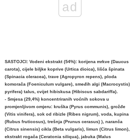
ad
SASTOJCI:
Vodeni ekstrakt (54%): korijena mrkve (Daucus
carota), cijele biljke koprive (Urtica dioica), lišća špinata
(Spinacia oleracea), trave (Agropyron repens), ploda
komorača (Foeniculum vulgare), smeđih algi (Macrocystis)
pyrifera) talus, cvijet hibiskusa (Hibiscus sabdariffa).
- Smjesa (29,4%) koncentriranih voćnih sokova u
promjenljivom omjeru: kruška (Pyrus communis), grožđe
(Vitis vinifera), sok od ribizle (Ribes nigrum), voda, kupina
(Rubus fruticosus), trešnja (Prunus cerasus) ), naranča
(Citrus sinensis) cikla (Beta vulgaris), limun (Citrus limon),
ekstrakt rogača (Ceratonia siliqua), jabuka (Malus