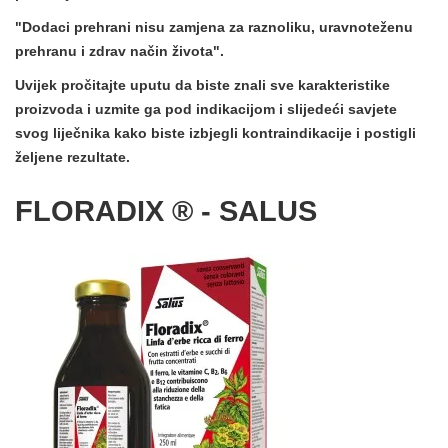
"Dodaci prehrani nisu zamjena za raznoliku, uravnoteženu
prehranu i zdrav način života".
Uvijek pročitajte uputu da biste znali sve karakteristike
proizvoda i uzmite ga pod indikacijom i slijedeći
savjete
svog liječnika
kako biste izbjegli kontraindikacije i postigli
željene rezultate.
FLORADIX ® - SALUS