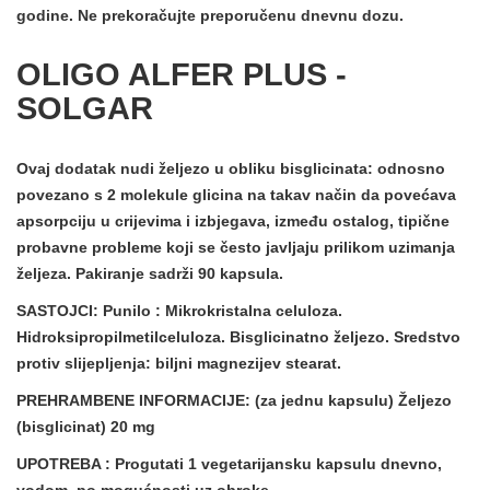
godine. Ne prekoračujte preporučenu dnevnu dozu.
OLIGO ALFER PLUS -
SOLGAR
Ovaj dodatak nudi željezo u obliku bisglicinata: odnosno
povezano s 2 molekule glicina na takav način da
povećava
apsorpciju u crijevima i izbjegava, između ostalog, tipične
probavne probleme
koji se često javljaju prilikom uzimanja
željeza. Pakiranje sadrži 90 kapsula.
SASTOJCI: Punilo
: Mikrokristalna celuloza.
Hidroksipropilmetilceluloza. Bisglicinatno željezo. Sredstvo
protiv slijepljenja: biljni magnezijev stearat.
PREHRAMBENE INFORMACIJE:
(za jednu kapsulu) Željezo
(bisglicinat) 20 mg
UPOTREBA
: Progutati 1 vegetarijansku kapsulu dnevno,
vodom, po mogućnosti uz obroke.