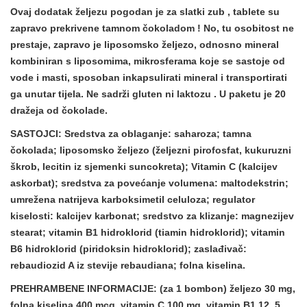
Ovaj dodatak željezu
pogodan je za slatki zub
,
tablete
su
zapravo
prekrivene tamnom čokoladom
! No, tu osobitost ne
prestaje, zapravo je liposomsko željezo, odnosno mineral
kombiniran s liposomima, mikrosferama koje se sastoje od
vode i masti, sposoban inkapsulirati mineral i transportirati
ga unutar tijela.
Ne sadrži gluten ni laktozu
. U paketu je 20
dražeja od čokolade.
SASTOJCI:
Sredstva za oblaganje: saharoza; tamna
čokolada; liposomsko željezo (željezni pirofosfat, kukuruzni
škrob, lecitin iz sjemenki suncokreta); Vitamin C (kalcijev
askorbat); sredstva za povećanje volumena: maltodekstrin;
umrežena natrijeva karboksimetil celuloza; regulator
kiselosti: kalcijev karbonat; sredstvo za klizanje: magnezijev
stearat; vitamin B1 hidroklorid (tiamin hidroklorid); vitamin
B6 hidroklorid (piridoksin hidroklorid); zaslađivač:
rebaudiozid A iz stevije rebaudiana; folna kiselina.
PREHRAMBENE INFORMACIJE:
(za 1 bombon) željezo 30 mg,
folna kiselina 400 mcg, vitamin C 100 mg, vitamin B1 12, 5