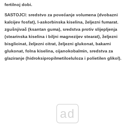
fertilnoj dobi.
SASTOJCI:
sredstvo za povećanje volumena (dvobazni
kalcijev fosfat), l-askorbinska kiselina, željezni fumarat.
zgušnjivač (ksantan guma), sredstva protiv slijepljenja
(stearinska kiselina i biljni magnezijev stearat), željezni
bisglicinat, željezni citrat, željezni glukonat, bakarni
glukonat, folna kiselina, cijanokobalmin, sredstva za
glaziranje (hidroksipropilmetilceluloza i polietilen glikol).
ad