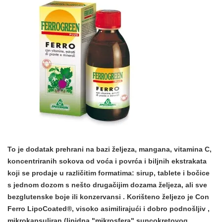
To je dodatak prehrani na bazi željeza, mangana, vitamina C,
koncentriranih sokova od voća i povrća i biljnih ekstrakata
koji se prodaje u različitim formatima: sirup, tablete i bočice
s jednom dozom s nešto drugačijim dozama željeza, ali sve
bezglutenske boje ili konzervansi
. Korišteno željezo je Con
Ferro LipoCoated®, visoko asimilirajući i
dobro podnošljiv
,
mikrokapsuliran (lipidna "mikrosfera" suncokretovog