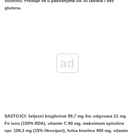
sluznicu. Prodaje se u pakiranjima od 30 tableta i bez
glutena.
ad
SASTOJCI:
željezni bisglicinat 99,7 mg što odgovara 21 mg
Fe iona (150% RDA), vitamin C 80 mg, maksimum spiruline
npr. 108,3 mg (15% fikocijani), folna kiselina 400 mg, vitamin