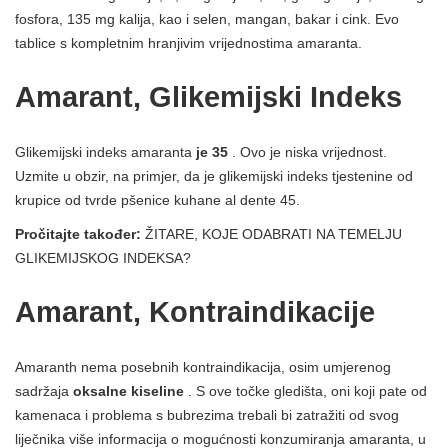
fosfora, 135 mg kalija, kao i selen, mangan, bakar i cink. Evo
tablice s kompletnim hranjivim vrijednostima amaranta.
Amarant, Glikemijski Indeks
Glikemijski indeks amaranta
je 35
. Ovo je niska vrijednost.
Uzmite u obzir, na primjer, da je glikemijski indeks tjestenine od
krupice od tvrde pšenice kuhane al dente 45.
Pročitajte također:
ŽITARE, KOJE ODABRATI NA TEMELJU
GLIKEMIJSKOG INDEKSA?
Amarant, Kontraindikacije
Amaranth nema posebnih kontraindikacija, osim umjerenog
sadržaja
oksalne kiseline
. S ove točke gledišta, oni koji pate od
kamenaca i problema s bubrezima trebali bi zatražiti od svog
liječnika više informacija o mogućnosti konzumiranja amaranta, u