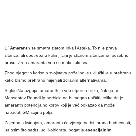
L '
Amaranth
se smatra zlatom Inka i Asteka. To nije prava
žitarica, ali upotreba u kuhinji čini je sličnom žitaricama, posebno
prosu. Zrna amaranta vrlo su mala i ukusna.
Zbog njegovih korisnih svojstava poželjno je uključiti je u prehranu
kako bismo prehranu mijenjali zdravim alternativama.
S gledišta uzgoja, amaranth je vrlo otporna biljka, čak ga ni
Monsantov RoundUp herbicid ne bi mogao uništiti, toliko da je
amaranth potencijalno korov koji je već pokazao da može
napadati GM sojina polja.
Zajedno s kvinojom, amaranth će vjerojatno biti hrana budućnosti,
jer osim što sadrži ugljikohidrate, bogat je
esencijalnim