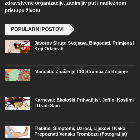
zdravstvene organizacije, zanimljiv put i nadležnom
pristupu životu
POPULARNI POSTOVI
Javorov Sirup: Svojstva, Blagodati, Primjena I
Koji Odabrati
Mandala: Značenje I 10 Stranica Za Bojanje
Karneval: Ekološki Prihvatljivi, Jeftini Kostimi
I Uradi Sam
Flebitis: Simptomi, Uzroci, Lijekovi I Kako
Prepoznati Vensku Trombozu (fotografija)