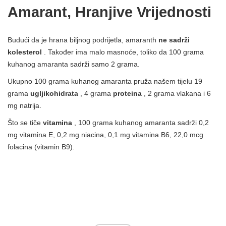
Amarant, Hranjive Vrijednosti
Budući da je hrana biljnog podrijetla, amaranth
ne sadrži
kolesterol
. Također ima malo masnoće, toliko da 100 grama
kuhanog amaranta sadrži samo 2 grama.
Ukupno 100 grama kuhanog amaranta pruža našem tijelu 19
grama
ugljikohidrata
, 4 grama
proteina
, 2 grama vlakana i 6
mg natrija.
Što se tiče
vitamina
, 100 grama kuhanog amaranta sadrži 0,2
mg vitamina E, 0,2 mg niacina, 0,1 mg vitamina B6, 22,0 mcg
folacina (vitamin B9).