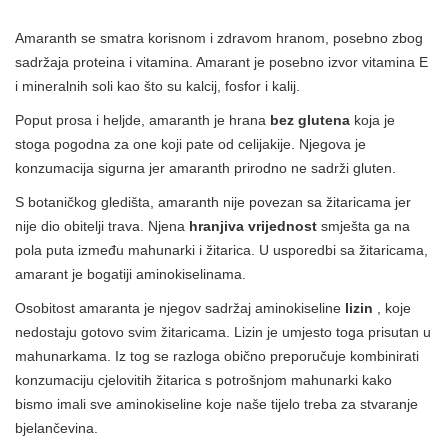
Amaranth se smatra korisnom i zdravom hranom, posebno zbog
sadržaja proteina i vitamina. Amarant je posebno izvor vitamina E
i mineralnih soli kao što su kalcij, fosfor i kalij.
Poput prosa i heljde, amaranth je hrana
bez glutena
koja je
stoga pogodna za one koji pate od celijakije. Njegova je
konzumacija sigurna jer amaranth prirodno ne sadrži gluten.
S botaničkog gledišta, amaranth nije povezan sa žitaricama jer
nije dio obitelji trava. Njena
hranjiva vrijednost
smješta ga na
pola puta između mahunarki i žitarica. U usporedbi sa žitaricama,
amarant je bogatiji aminokiselinama.
Osobitost amaranta je njegov sadržaj aminokiseline
lizin
, koje
nedostaju gotovo svim žitaricama. Lizin je umjesto toga prisutan u
mahunarkama. Iz tog se razloga obično preporučuje kombinirati
konzumaciju cjelovitih žitarica s potrošnjom mahunarki kako
bismo imali sve aminokiseline koje naše tijelo treba za stvaranje
bjelančevina.