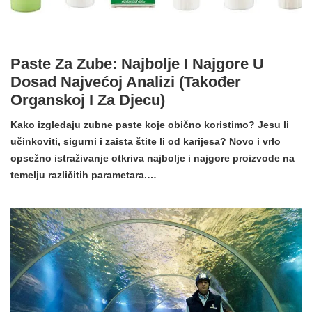
Paste Za Zube: Najbolje I Najgore U
Dosad Najvećoj Analizi (također
Organskoj I Za Djecu)
Kako izgledaju zubne paste koje obično koristimo? Jesu li
učinkoviti, sigurni i zaista štite li od karijesa? Novo i vrlo
opsežno istraživanje otkriva najbolje i najgore proizvode na
temelju različitih parametara.…