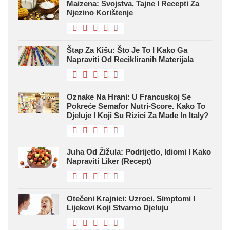
Maizena: Svojstva, Tajne I Recepti Za
Njezino Korištenje
Štap Za Kišu: Što Je To I Kako Ga
Napraviti Od Recikliranih Materijala
Oznake Na Hrani: U Francuskoj Se
Pokreće Semafor Nutri-Score. Kako To
Djeluje I Koji Su Rizici Za Made In Italy?
Juha Od Žižula: Podrijetlo, Idiomi I Kako
Napraviti Liker (recept)
Otečeni Krajnici: Uzroci, Simptomi I
Lijekovi Koji Stvarno Djeluju