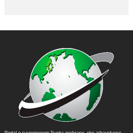
Portal o suvremenom životu: prehrane, eko-zdravstvene