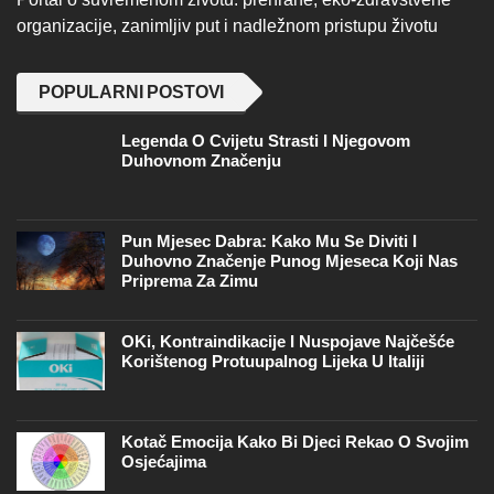
organizacije, zanimljiv put i nadležnom pristupu životu
POPULARNI POSTOVI
Legenda O Cvijetu Strasti I Njegovom
Duhovnom Značenju
Pun Mjesec Dabra: Kako Mu Se Diviti I
Duhovno Značenje Punog Mjeseca Koji Nas
Priprema Za Zimu
OKi, Kontraindikacije I Nuspojave Najčešće
Korištenog Protuupalnog Lijeka U Italiji
Kotač Emocija Kako Bi Djeci Rekao O Svojim
Osjećajima