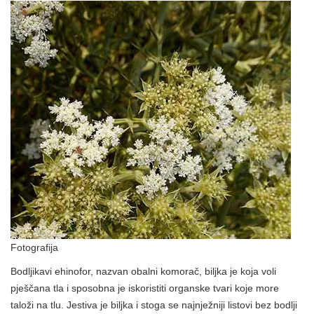
Fotografija
Bodljikavi ehinofor, nazvan obalni komorač, biljka je koja voli
pješčana tla i sposobna je iskoristiti organske tvari koje more
taloži na tlu. Jestiva je biljka i stoga se najnježniji listovi bez bodlji