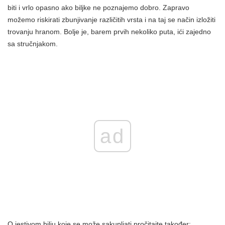
biti i vrlo opasno ako biljke ne poznajemo dobro. Zapravo
možemo riskirati zbunjivanje različitih vrsta i na taj se način izložiti
trovanju hranom. Bolje je, barem prvih nekoliko puta, ići zajedno
sa stručnjakom.
ad
O jestivom bilju koje se može sakupljati pročitajte također: