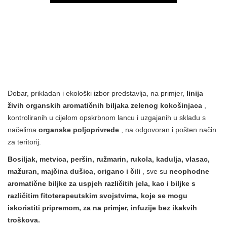
Dobar, prikladan i ekološki izbor predstavlja, na primjer,
linija
živih organskih aromatičnih biljaka zelenog kokošinjaca
,
kontroliranih u cijelom opskrbnom lancu i uzgajanih u skladu s
načelima
organske poljoprivrede
, na odgovoran i pošten način
za teritorij.
Bosiljak, metvica, peršin, ružmarin, rukola, kadulja, vlasac,
mažuran, majčina dušica, origano i čili
, sve su
neophodne
aromatične biljke za uspjeh različitih jela, kao i biljke s
različitim fitoterapeutskim svojstvima, koje se mogu
iskoristiti pripremom, za na primjer, infuzije bez ikakvih
troškova.