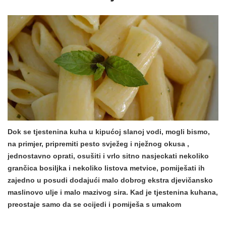
Dok se tjestenina kuha u kipućoj slanoj vodi, mogli bismo,
na primjer, pripremiti
pesto svježeg i nježnog okusa
,
jednostavno oprati, osušiti i vrlo sitno nasjeckati nekoliko
grančica bosiljka i nekoliko listova metvice, pomiješati ih
zajedno u posudi dodajući malo dobrog ekstra djevičansko
maslinovo ulje i malo mazivog sira. Kad je tjestenina kuhana,
preostaje samo da se ocijedi i pomiješa s umakom