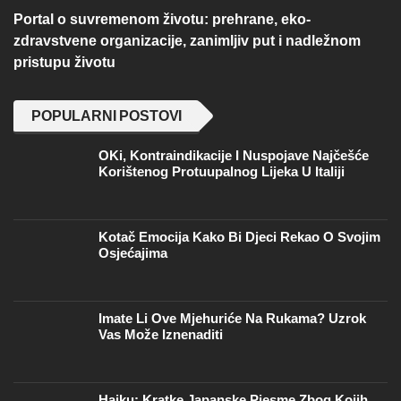
Portal o suvremenom životu: prehrane, eko-
zdravstvene organizacije, zanimljiv put i nadležnom
pristupu životu
POPULARNI POSTOVI
OKi, Kontraindikacije I Nuspojave Najčešće
Korištenog Protuupalnog Lijeka U Italiji
Kotač Emocija Kako Bi Djeci Rekao O Svojim
Osjećajima
Imate Li Ove Mjehuriće Na Rukama? Uzrok
Vas Može Iznenaditi
Haiku: Kratke Japanske Pjesme Zbog Kojih