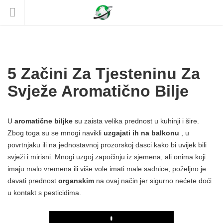
5 Začini Za Tjesteninu Za
Svježe Aromatično Bilje
U
aromatične biljke
su zaista velika prednost u kuhinji i šire.
Zbog toga su se mnogi navikli
uzgajati ih na balkonu
, u
povrtnjaku ili na jednostavnoj prozorskoj dasci kako bi uvijek bili
svježi i mirisni. Mnogi uzgoj započinju iz sjemena, ali onima koji
imaju malo vremena ili više vole imati male sadnice, poželjno je
davati prednost
organskim
na ovaj način jer sigurno nećete doći
u kontakt s pesticidima.
Play