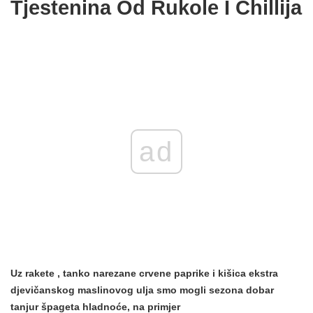
Tjestenina Od Rukole I Chillija
ad
Uz
rakete
, tanko narezane
crvene paprike
i kišica ekstra
djevičanskog maslinovog ulja smo mogli sezona dobar
tanjur špageta hladnoće, na primjer