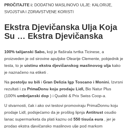
PROČITAJTE i:
DODATNO MASLINOVO ULJE: KALORIJE,
SVOJSTVA I ZDRAVSTVENE KORISTI
Ekstra Djevičanska Ulja Koja
Su … Ekstra Djevičanska
100% talijanski Sabo,
koji je flaširala tvrtka Ticinese, a
proizveden je od sirovine apuljske Olearije Clemente, pobjednik je
testa, to je
uistinu ekstra djevičanskog maslinovog ulja
kako
je naznačeno na etiketi .
Na
postolju su bili
i
Gran Delizia Igp Toscano i Monini.
Izvrsni
rezultati i za
PrimaDonu koju prodaju Lidl,
Bio Natur Plus
(100%
umbrijanski dop
) i Qualité & Prix Swiss Coop-a.
U stvarnosti, čak i ako ovi testovi promoviraju PrimaDonnu koju
prodaje Lidl, podsjećamo da je prošlog lipnja
Antitrust
osudio
lanac supermarketa da plati kaznu od
550 tisuća eura
, jer je
prodao ekstra djevičansko maslinovo ulje pod markom