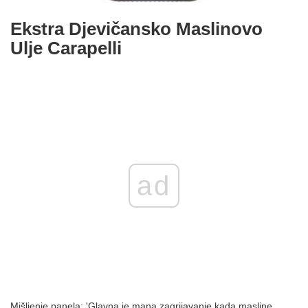
Ekstra Djevičansko Maslinovo
Ulje Carapelli
ad
Mišljenje panela: 'Glavna je mana zagrijavanje kada masline