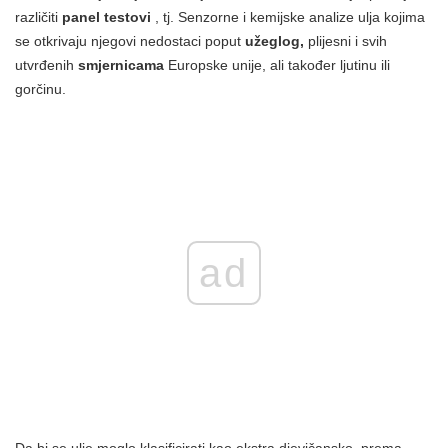
različiti
panel testovi
, tj. Senzorne i kemijske analize ulja kojima
se otkrivaju njegovi nedostaci poput
užeglog,
plijesni i svih
utvrđenih
smjernicama
Europske unije, ali također ljutinu ili
gorčinu.
ad
Da bi se ulje moglo klasificirati kao ekstra djevičansko, prema