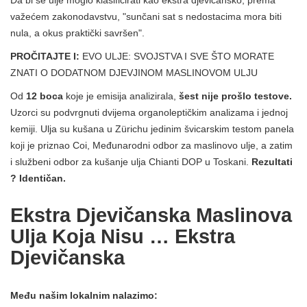
važećem zakonodavstvu, "sunčani sat s nedostacima mora biti
nula, a okus praktički savršen".
PROČITAJTE I:
EVO ULJE: SVOJSTVA I SVE ŠTO MORATE
ZNATI O DODATNOM DJEVJINOM MASLINOVOM ULJU
Od
12 boca
koje je emisija analizirala,
šest nije prošlo testove.
Uzorci su podvrgnuti dvijema organoleptičkim analizama i jednoj
kemiji. Ulja su kušana u Zürichu jedinim švicarskim testom panela
koji je priznao Coi, Međunarodni odbor za maslinovo ulje, a zatim
i službeni odbor za kušanje ulja Chianti DOP u Toskani.
Rezultati
? Identičan.
Ekstra Djevičanska Maslinova
Ulja Koja Nisu … Ekstra
Djevičanska
Među našim lokalnim nalazimo: