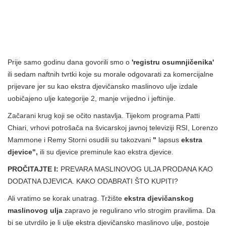
Prije samo godinu dana govorili smo o
'registru osumnjičenika'
ili sedam naftnih tvrtki koje su morale odgovarati za komercijalne
prijevare jer su kao ekstra djevičansko maslinovo ulje izdale
uobičajeno ulje kategorije 2, manje vrijedno i jeftinije.
Začarani krug koji se očito nastavlja. Tijekom programa Patti
Chiari, vrhovi potrošača na švicarskoj javnoj televiziji RSI, Lorenzo
Mammone i Remy Storni osudili su takozvani
"
lapsus
ekstra
djevice",
ili su djevice preminule kao ekstra djevice.
PROČITAJTE I:
PREVARA MASLINOVOG ULJA PRODANA KAO
DODATNA DJEVICA. KAKO ODABRATI ŠTO KUPITI?
Ali vratimo se korak unatrag. Tržište
ekstra djevičanskog
maslinovog ulja
zapravo je regulirano vrlo strogim pravilima. Da
bi se utvrdilo je li ulje ekstra djevičansko maslinovo ulje, postoje