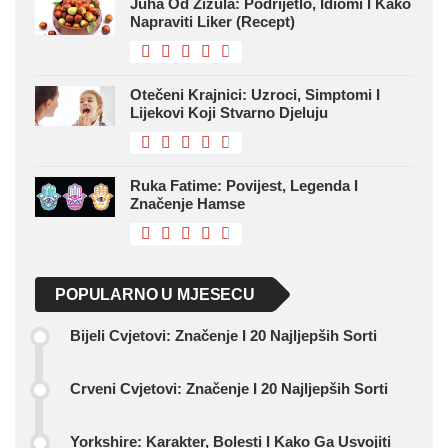
Juha Od Žižula: Podrijetlo, Idiomi I Kako
Napraviti Liker (recept)
Otečeni Krajnici: Uzroci, Simptomi I
Lijekovi Koji Stvarno Djeluju
Ruka Fatime: Povijest, Legenda I
Značenje Hamse
POPULARNO U MJESECU
Bijeli Cvjetovi: Značenje I 20 Najljepših Sorti
Crveni Cvjetovi: Značenje I 20 Najljepših Sorti
Yorkshire: Karakter, Bolesti I Kako Ga Usvojiti