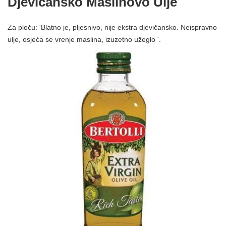
Djevičansko Maslinovo Ulje
Za ploču: 'Blatno je, pljesnivo, nije ekstra djevičansko. Neispravno
ulje, osjeća se vrenje maslina, izuzetno užeglo '.